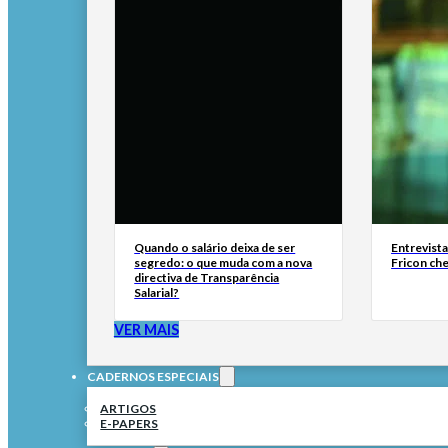
Quando o salário deixa de ser
Entrevist
segredo: o que muda com a nova
Fricon ch
directiva de Transparência
Salarial?
VER MAIS
CADERNOS ESPECIAIS
ARTIGOS
E-PAPERS