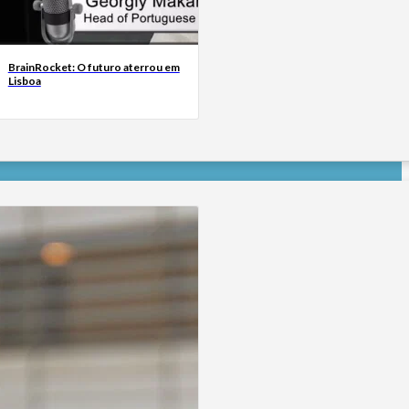
BrainRocket: O futuro aterrou em
Lisboa