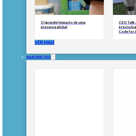
O (grande) impacto de uma
CEO Talk:
presença global
à tecnolog
Code for A
VER MAIS
BARÓMETRO