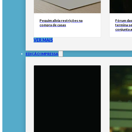
Pequim alivia restrições na
Fórum das 
compra de casas
termina s
conjunta a
VER MAIS
EDIÇÃO IMPRESSA