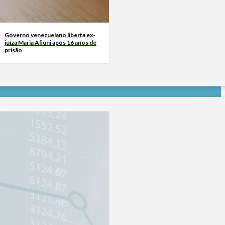
Governo venezuelano liberta ex-
juíza Maria Afiuni após 16 anos de
prisão