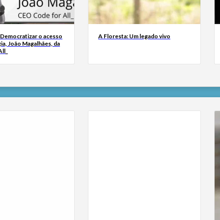
 Democratizar o acesso
A Floresta: Um legado vivo
ia, João Magalhães, da
ll_