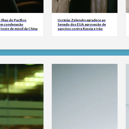
Ilhas do Pacífico
Ucrânia: Zelensky agradece ao
em condenação
Senado dos EUA aprovação de
 teste de míssil da China
sanções contra Rússia e Irão