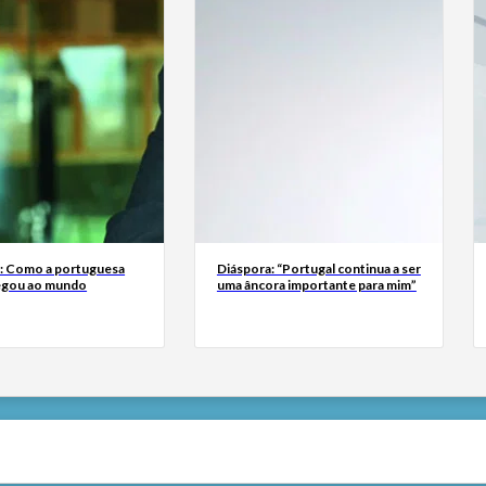
a: Como a portuguesa
Diáspora: “Portugal continua a ser
egou ao mundo
uma âncora importante para mim”