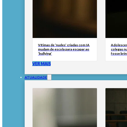
Vítimas de ‘nudes’ criadas com IA
Adolescen
mudam de escola para escapar ao
colegas n
‘bullying’
fosse brin
VER MAIS
ATUALIDADE