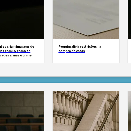
tes criam imagens de
Pequim alivia restrições na
uas com IA como se
compra de casas
cadeira, mas é crime