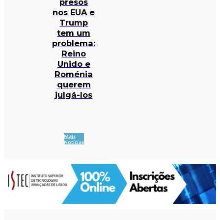
presos
nos EUA e
Trump
tem um
problema:
Reino
Unido e
Roménia
querem
julgá-los
Mais
Notícias