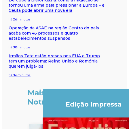
tornou uma arma para pressionar a Europa – e
Ceuta pode abrir uma nova era
há 26 minutos
Operação da ASAE na região Centro do país
acaba com 45 processos e quatro
estabelecimentos suspensos
há 30 minutos
Irmãos Tate estão presos nos EUA e Trump
tem um problema: Reino Unido e Roménia
querem julgá-los
há 36 minutos
Mais
Notícias
Edição Impressa