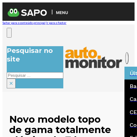
MENU
Saltar para o conteúdo principal
Ir para o footer
Pesquisar no
site
Úl
Pesquisar
×
Ba
Ca
CE
Novo modelo topo
Co
de gama totalmente