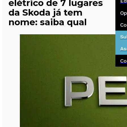
elétrico de 7 lugares
Ed
da Skoda já tem
Op
nome: saiba qual
Co
Su
As
Co