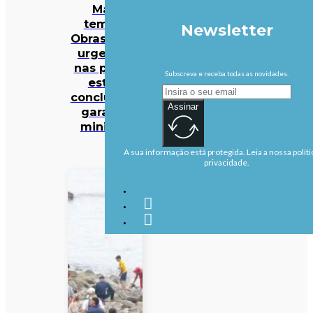
Mau
tempo:
Newsletter
Obras mais
urgentes
nas praias
Subscreva e receba todas as novidades.
estão
concluídas,
Assinar
garante
ministra
A sua informação está protegida. Leia a nossa políti
privacidade.