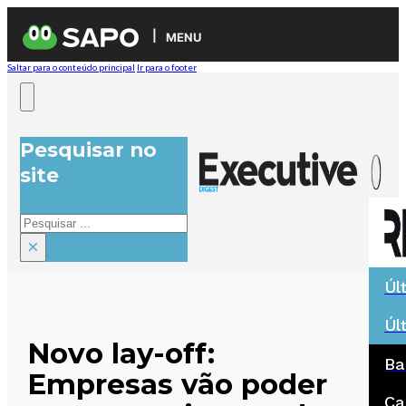
MENU
Saltar para o conteúdo principal
Ir para o footer
Pesquisar no
site
Pesquisar
×
Úl
Úl
Novo lay-off:
Ba
Empresas vão poder
Ca