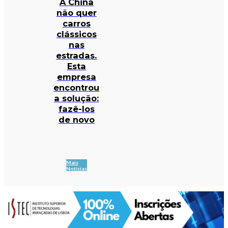
A China
não quer
carros
clássicos
nas
estradas.
Esta
empresa
encontrou
a solução:
fazê-los
de novo
Mais
Notícias