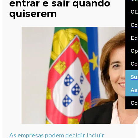
entrar e sair quando
quiserem
CE
Co
Ed
Op
Co
Su
As
Co
As empresas podem decidir incluir