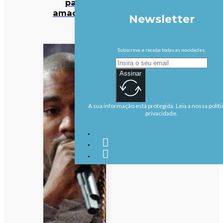
para
amadores
Newsletter
Subscreva e receba todas as novidades.
Assinar
A sua informação está protegida. Leia a nossa políti
privacidade.