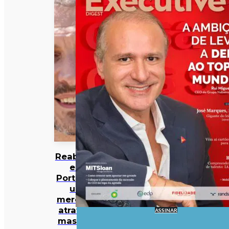
Reabilitar
em
Portugal:
um
mercado
atrativo,
ASSINAR
mas não