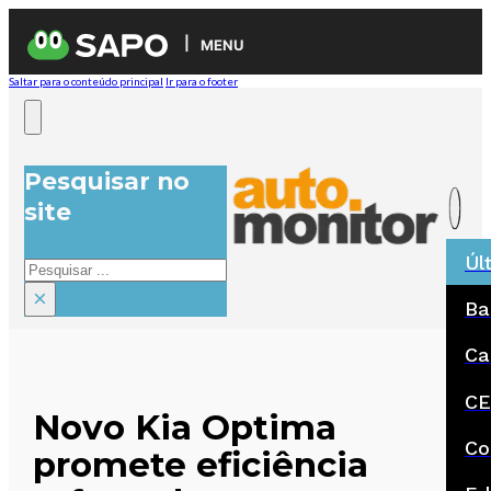
MENU
Saltar para o conteúdo principal
Ir para o footer
Pesquisar no
site
Úl
Pesquisar
×
Ba
Ca
CE
Novo Kia Optima
Co
promete eficiência