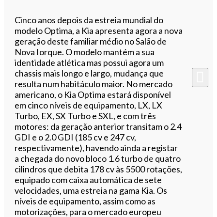
Cinco anos depois da estreia mundial do
modelo Optima, a Kia apresenta agora a nova
geração deste familiar médio no Salão de
Nova Iorque. O modelo mantém a sua
identidade atlética mas possui agora um
chassis mais longo e largo, mudança que
resulta num habitáculo maior. No mercado
americano, o Kia Optima estará disponível
em cinco níveis de equipamento, LX, LX
Turbo, EX, SX Turbo e SXL, e com três
motores: da geração anterior transitam o 2.4
GDI e o 2.0 GDI (185 cv e 247 cv,
respectivamente), havendo ainda a registar
a chegada do novo bloco 1.6 turbo de quatro
cilindros que debita 178 cv às 5500 rotações,
equipado com caixa automática de sete
velocidades, uma estreia na gama Kia. Os
níveis de equipamento, assim como as
motorizações, para o mercado europeu