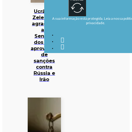
Ucrânia:
Zelensky
A sua informação está protegida. Leia a nossa políti
agradece
privacidade.
ao
Senado
dos EUA
aprovação
de
sanções
contra
Rússia e
Irão