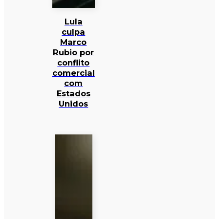
Lula
culpa
Marco
Rubio por
conflito
comercial
com
Estados
Unidos