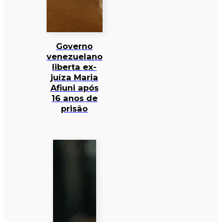
Governo
venezuelano
liberta ex-
juíza Maria
Afiuni após
16 anos de
prisão