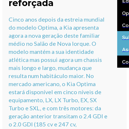
reforçada
Ed
Op
Cinco anos depois da estreia mundial
Co
do modelo Optima, a Kia apresenta
agora a nova geração deste familiar
Su
médio no Salão de Nova Iorque. O
As
modelo mantém a sua identidade
atlética mas possui agora um chassis
Co
mais longo e largo, mudança que
resulta num habitáculo maior. No
mercado americano, o Kia Optima
estará disponível em cinco níveis de
equipamento, LX, LX Turbo, EX, SX
Turbo e SXL, e com três motores: da
geração anterior transitam o 2.4 GDI e
o 2.0 GDI (185 cv e 247 cv,