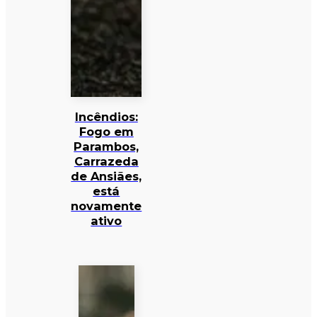
Incêndios:
Fogo em
Parambos,
Carrazeda
de Ansiães,
está
novamente
ativo