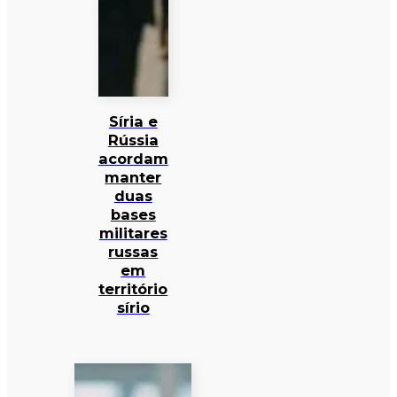
Síria e
Rússia
acordam
manter
duas
bases
militares
russas
em
território
sírio