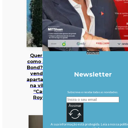
ASSINAR
Quer viver
como James
Bond? Está à
venda um
Newsletter
apartamento
na villa de
“Casino
Subscreva e receba todas as novidades.
Royale”
Assinar
A sua informação está protegida. Leia a nossa políti