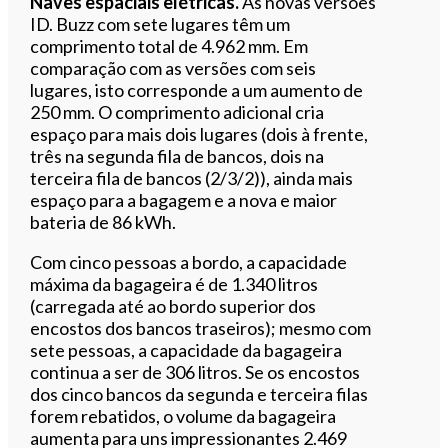
Naves espaciais elétricas.
As novas versões
ID. Buzz com sete lugares têm um
comprimento total de 4.962 mm. Em
comparação com as versões com seis
lugares, isto corresponde a um aumento de
250 mm. O comprimento adicional cria
espaço para mais dois lugares (dois à frente,
três na segunda fila de bancos, dois na
terceira fila de bancos (2/3/2)), ainda mais
espaço para a bagagem e a nova e maior
bateria de 86 kWh.
Com cinco pessoas a bordo, a capacidade
máxima da bagageira é de 1.340 litros
(carregada até ao bordo superior dos
encostos dos bancos traseiros); mesmo com
sete pessoas, a capacidade da bagageira
continua a ser de 306 litros. Se os encostos
dos cinco bancos da segunda e terceira filas
forem rebatidos, o volume da bagageira
aumenta para uns impressionantes 2.469