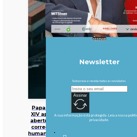
ASSINAR
Newsletter
Subscreva e receba todas as novidades.
Assinar
Papa Leão
XIV apela à
A sua informação está protegida. Leia a nossa políti
abertura de
privacidade.
corredores
humanitários