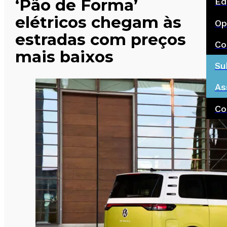
‘Pão de Forma’
Ed
elétricos chegam às
Op
estradas com preços
Co
mais baixos
Su
As
Co