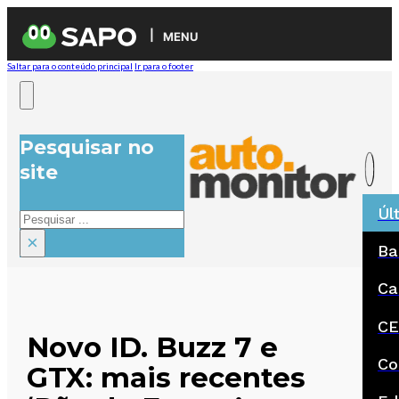
MENU
Saltar para o conteúdo principal
Ir para o footer
Pesquisar no
site
Úl
Pesquisar
×
Ba
Ca
CE
Novo ID. Buzz 7 e
Co
GTX: mais recentes