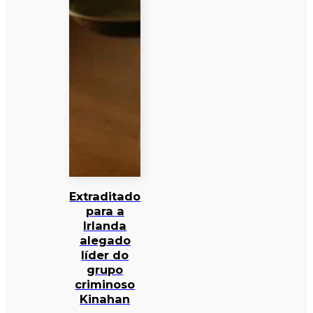
Extraditado
para a
Irlanda
alegado
líder do
grupo
criminoso
Kinahan