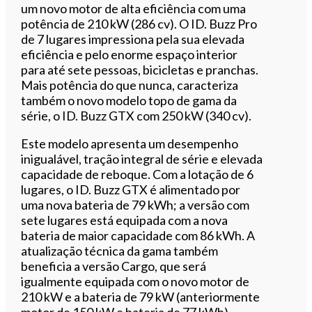
um novo motor de alta eficiência com uma
potência de 210 kW (286 cv). O ID. Buzz Pro
de 7 lugares impressiona pela sua elevada
eficiência e pelo enorme espaço interior
para até sete pessoas, bicicletas e pranchas.
Mais potência do que nunca, caracteriza
também o novo modelo topo de gama da
série, o ID. Buzz GTX com 250 kW (340 cv).
Este modelo apresenta um desempenho
inigualável, tração integral de série e elevada
capacidade de reboque. Com a lotação de 6
lugares, o ID. Buzz GTX é alimentado por
uma nova bateria de 79 kWh; a versão com
sete lugares está equipada com a nova
bateria de maior capacidade com 86 kWh. A
atualização técnica da gama também
beneficia a versão Cargo, que será
igualmente equipada com o novo motor de
210 kW e a bateria de 79 kW (anteriormente
motor de 150 kW e bateria de 77 kWh).