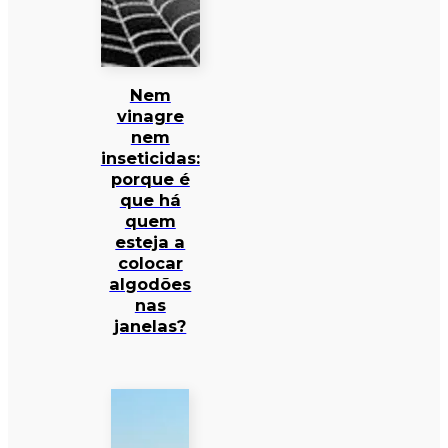
Nem
vinagre
nem
inseticidas:
porque é
que há
quem
esteja a
colocar
algodões
nas
janelas?