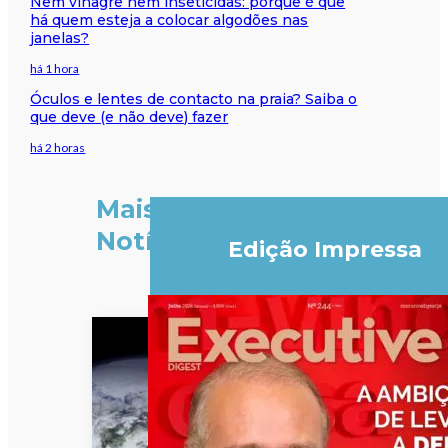
Nem vinagre nem inseticidas: porque é que
há quem esteja a colocar algodões nas
janelas?
há 1 hora
Óculos e lentes de contacto na praia? Saiba o
que deve (e não deve) fazer
há 2 horas
Mais
Notícias
Edição Impressa