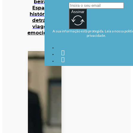
beira do
Espaço. A
Assinar
história por
detrás da
viagem é
A sua informação está protegida. Leia a nossa políti
emocionante
privacidade.