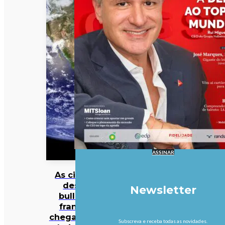
ASSINAR
As cinzas
deste
Newsletter
bulldog
francês
chegaram à
Subscreva e receba todas as novidades.