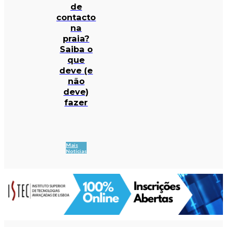
de
contacto
na
praia?
Saiba o
que
deve (e
não
deve)
fazer
Mais
Notícias