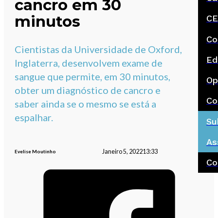
cancro em 30
minutos
CE
Co
Cientistas da Universidade de Oxford,
Ed
Inglaterra, desenvolvem exame de
sangue que permite, em 30 minutos,
Op
obter um diagnóstico de cancro e
Co
saber ainda se o mesmo se está a
espalhar.
Su
As
Janeiro 5, 2022
13:33
Evelise Moutinho
Co