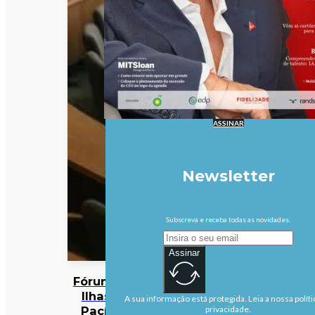
ASSINAR
Newsletter
Subscreva e receba todas as novidades.
Assinar
Fórum das
Ilhas do
A sua informação está protegida. Leia a nossa políti
Pacífico
privacidade.