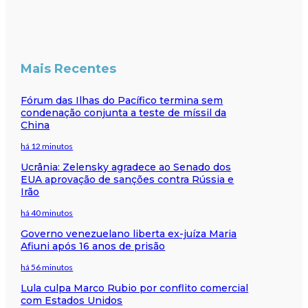
Mais Recentes
Fórum das Ilhas do Pacífico termina sem
condenação conjunta a teste de míssil da
China
há 12 minutos
Ucrânia: Zelensky agradece ao Senado dos
EUA aprovação de sanções contra Rússia e
Irão
há 40 minutos
Governo venezuelano liberta ex-juíza Maria
Afiuni após 16 anos de prisão
há 56 minutos
Lula culpa Marco Rubio por conflito comercial
com Estados Unidos