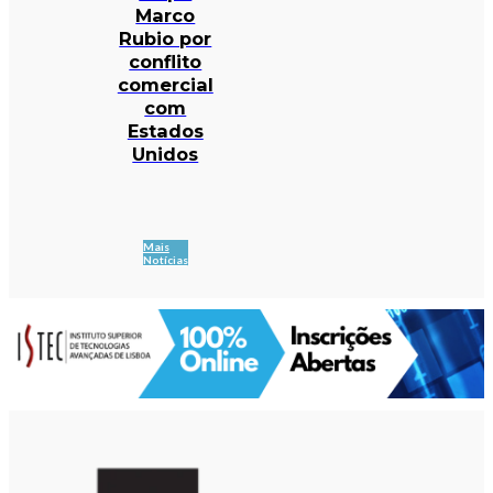
Marco
Rubio por
conflito
comercial
com
Estados
Unidos
Mais
Notícias