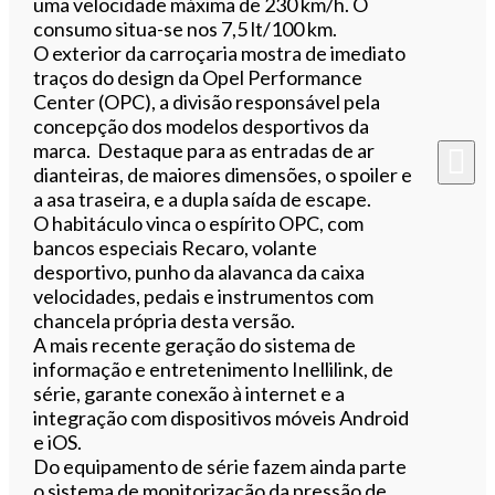
uma velocidade máxima de 230 km/h. O
consumo situa-se nos 7,5 lt/100 km.
O exterior da carroçaria mostra de imediato
traços do design da Opel Performance
Center (OPC), a divisão responsável pela
concepção dos modelos desportivos da
marca. Destaque para as entradas de ar
dianteiras, de maiores dimensões, o spoiler e
a asa traseira, e a dupla saída de escape.
O habitáculo vinca o espírito OPC, com
bancos especiais Recaro, volante
desportivo, punho da alavanca da caixa
velocidades, pedais e instrumentos com
chancela própria desta versão.
A mais recente geração do sistema de
informação e entretenimento Inellilink, de
série, garante conexão à internet e a
integração com dispositivos móveis Android
e iOS.
Do equipamento de série fazem ainda parte
o sistema de monitorização da pressão de