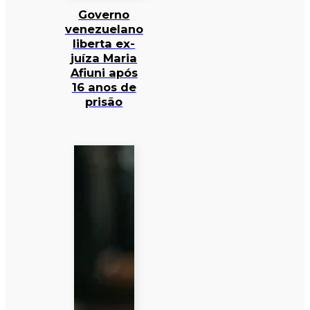
Governo
venezuelano
liberta ex-
juíza Maria
Afiuni após
16 anos de
prisão