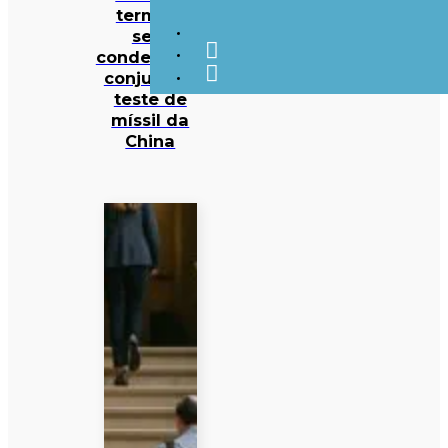
termina
sem
condenação
conjunta a
teste de
míssil da
China