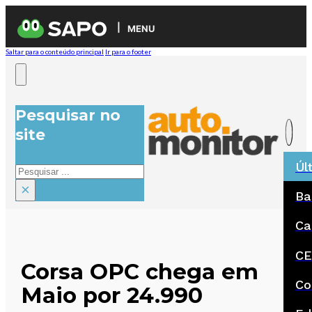
MENU
Saltar para o conteúdo principal
Ir para o footer
Pesquisar no
site
Úl
Pesquisar
×
Ba
Ca
CE
Corsa OPC chega em
Co
Maio por 24.990