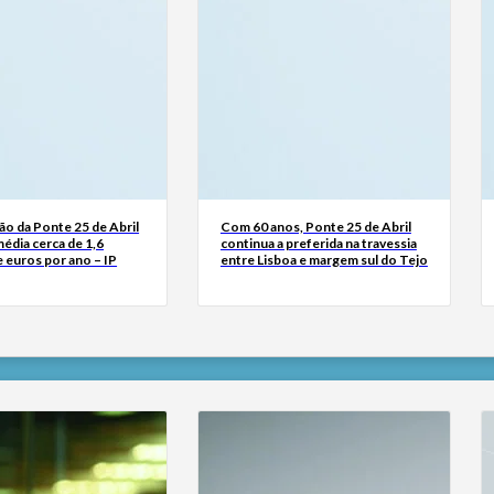
o da Ponte 25 de Abril
Com 60 anos, Ponte 25 de Abril
édia cerca de 1,6
continua a preferida na travessia
 euros por ano – IP
entre Lisboa e margem sul do Tejo