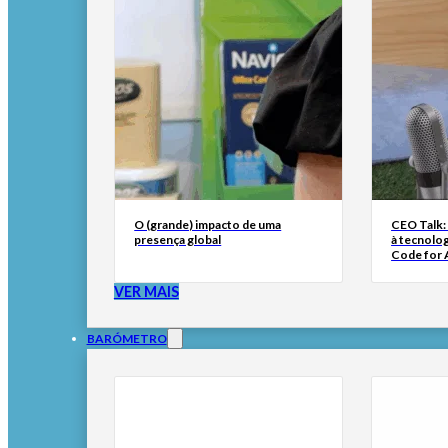
O (grande) impacto de uma
CEO Talk:
presença global
à tecnolog
Code for A
VER MAIS
BARÓMETRO