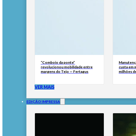
“Comboio da ponte”
Manutençã
revolucionou mobilidade entre
custa em m
margens do Tejo — Fertagus
milhões de
VER MAIS
EDIÇÃO IMPRESSA