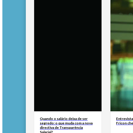
Quando o salário deixa de ser
Entrevist
segredo: o que muda com a nova
Fricon ch
directiva de Transparência
Salarial?