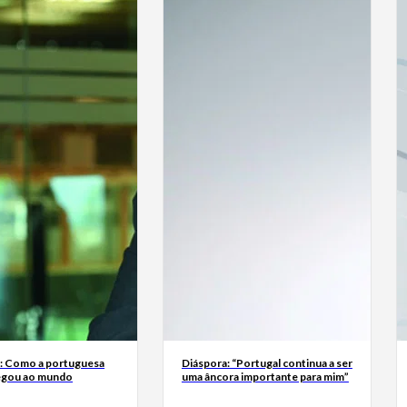
a: Como a portuguesa
Diáspora: “Portugal continua a ser
egou ao mundo
uma âncora importante para mim”