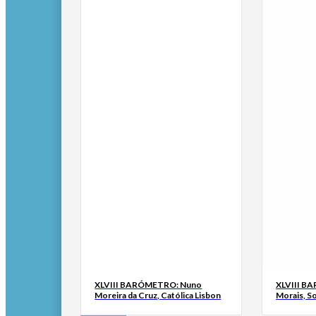
XLVIII BARÓMETRO: Nuno
XLVIII B
Moreira da Cruz, Católica Lisbon
Morais, S