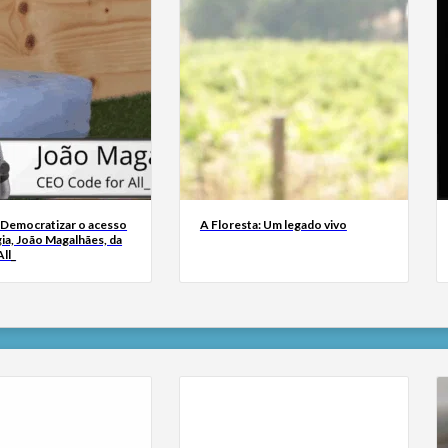
 Democratizar o acesso
A Floresta: Um legado vivo
ia, João Magalhães, da
ll_