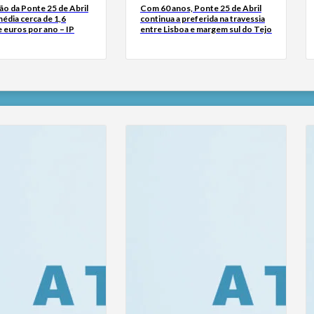
o da Ponte 25 de Abril
Com 60 anos, Ponte 25 de Abril
édia cerca de 1,6
continua a preferida na travessia
 euros por ano – IP
entre Lisboa e margem sul do Tejo