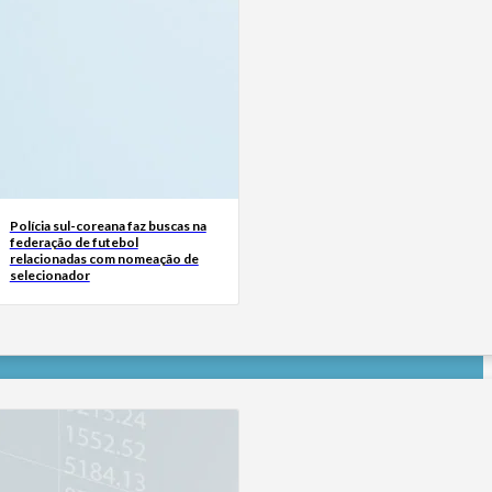
Polícia sul-coreana faz buscas na
federação de futebol
relacionadas com nomeação de
selecionador