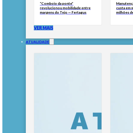
“Comboio da ponte”
Manutençã
revolucionou mobilidade entre
custa em m
margens do Tejo — Fertagus
milhões de
VER MAIS
ATUALIDADE