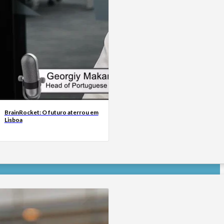
BrainRocket: O futuro aterrou em
Lisboa