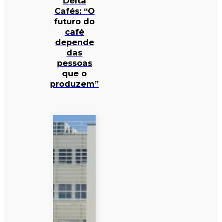
Delta
Cafés: “O
futuro do
café
depende
das
pessoas
que o
produzem”