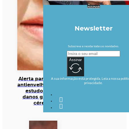
ASSINAR
Newsletter
Subscreva e receba todas as novidades.
Assinar
Alerta para cocktail
A sua informação está protegida. Leia a nossa políti
privacidade.
antienvelhecimento:
estudo deteta
danos graves no
cérebro