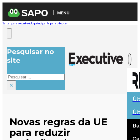
MENU
Saltar para o conteúdo principal
Ir para o footer
Pesquisar no
site
Pesquisar
×
Úl
Úl
Novas regras da UE
Ba
para reduzir
Ca