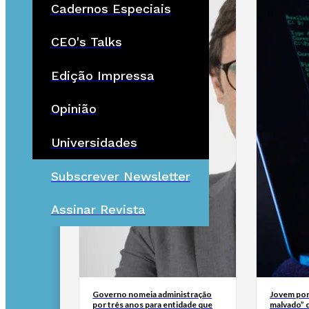
Cadernos Especiais
CEO's Talks
Edição Impressa
Opinião
Universidades
Subscrever Newsletter
Assinar Revista
Governo nomeia administração
Jovem por
por três anos para entidade que
malvado” 