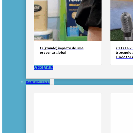
O (grande) impacto de uma
CEO Talk:
presença global
à tecnolog
Code for A
VER MAIS
BARÓMETRO