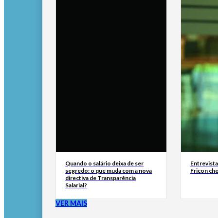
Quando o salário deixa de ser
Entrevist
segredo: o que muda com a nova
Fricon ch
directiva de Transparência
Salarial?
VER MAIS