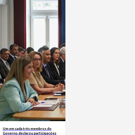
Um em cada três membros do
Governo declarou participações