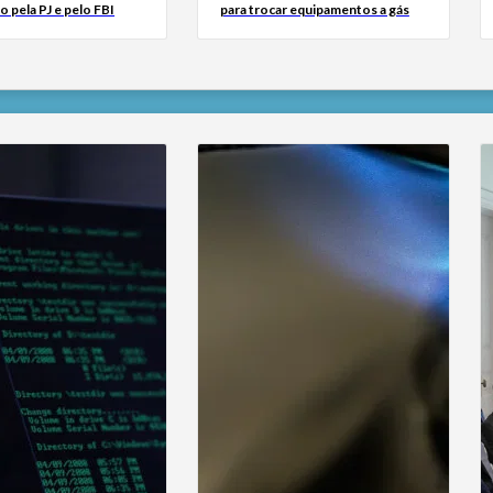
o pela PJ e pelo FBI
para trocar equipamentos a gás