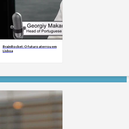
BrainRocket: O futuro aterrou em
Lisboa