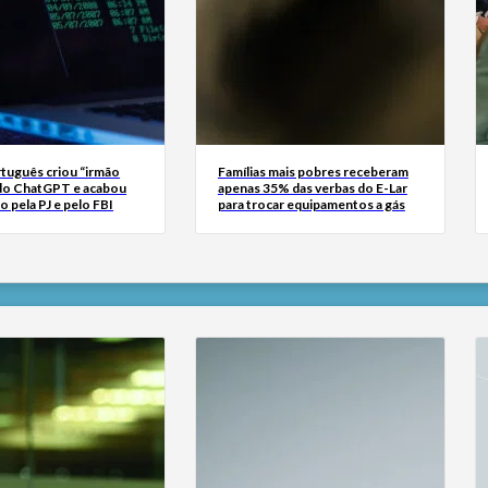
tuguês criou “irmão
Famílias mais pobres receberam
do ChatGPT e acabou
apenas 35% das verbas do E-Lar
o pela PJ e pelo FBI
para trocar equipamentos a gás