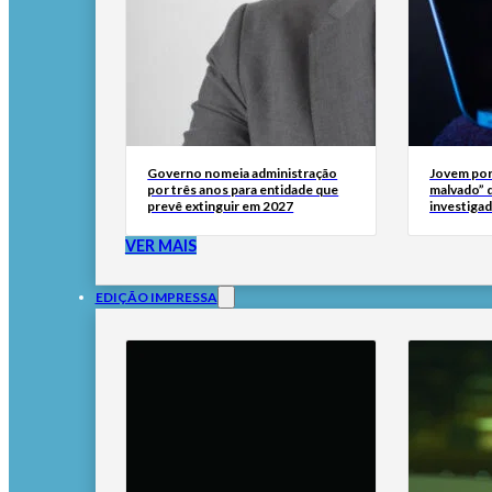
Governo nomeia administração
Jovem por
por três anos para entidade que
malvado” 
prevê extinguir em 2027
investigad
VER MAIS
EDIÇÃO IMPRESSA