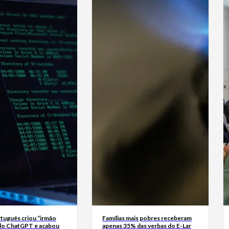
tuguês criou “irmão
Famílias mais pobres receberam
do ChatGPT e acabou
apenas 35% das verbas do E-Lar