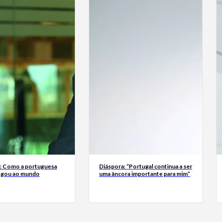
a: Como a portuguesa
Diáspora: “Portugal continua a ser
egou ao mundo
uma âncora importante para mim”