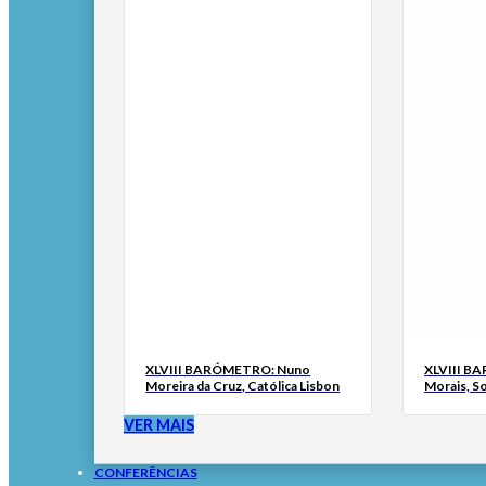
XLVIII BARÓMETRO: Nuno
XLVIII B
Moreira da Cruz, Católica Lisbon
Morais, S
VER MAIS
CONFERÊNCIAS