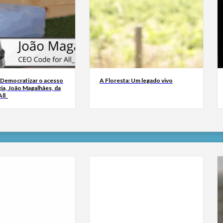
 Democratizar o acesso
A Floresta: Um legado vivo
ia, João Magalhães, da
ll_