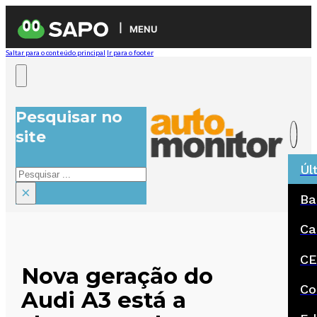
MENU
Saltar para o conteúdo principal
Ir para o footer
Pesquisar no
site
Úl
Pesquisar
×
Ba
Ca
CE
Nova geração do
Co
Audi A3 está a