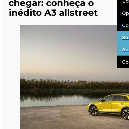
chegar: conheça o
Ed
inédito A3 allstreet
Op
Co
Su
As
Co