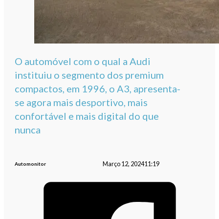
O automóvel com o qual a Audi
instituiu o segmento dos premium
compactos, em 1996, o A3, apresenta-
se agora mais desportivo, mais
confortável e mais digital do que
nunca
Março 12, 2024
11:19
Automonitor