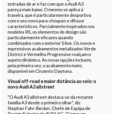
entradas de ar e faz com que o Audi A3
pareça mais baixo. O mesmo se aplica à
traseira, que é particularmente desportiva
com o seu novo para-choques e difusor
característicos. Parcialmente inspirados nos
modelos RS, os elementos de design são
particularmente eficazes quando
combinados com o exterior S line. Os novos e
expressivos acabamentos metalizados Verde
District e Vermelho Progressive realçam o
aspeto dinâmico. As novas opções incluem,
pela primeira vez, o acabamento mate,
disponível em Cinzento Daytona.
Visual off-road e maior distância ao solo: o
novo Audi A3 allstreet
“O Audi A3 allstreet destaca-se da restante
família A3 desde o primeiro olhar”, diz
Stephan Fahr-Becker, Chefe de Equipa de
Design Exterior da AUDI AG. “Como um