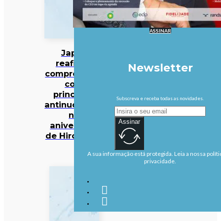
ASSINAR
Japão
reafirma
Newsletter
compromisso
com
princípios
Subscreva e receba todas as novidades.
antinucleares
no
Assinar
aniversário
de Hiroshima
A sua informação está protegida. Leia a nossa políti
privacidade.