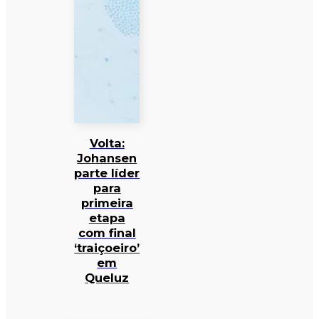
Volta:
Johansen
parte líder
para
primeira
etapa
com final
‘traiçoeiro’
em
Queluz