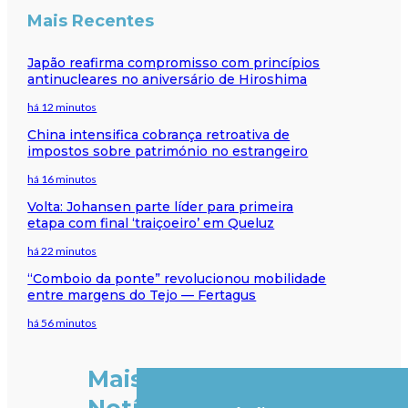
Mais Recentes
Japão reafirma compromisso com princípios
antinucleares no aniversário de Hiroshima
há 12 minutos
China intensifica cobrança retroativa de
impostos sobre património no estrangeiro
há 16 minutos
Volta: Johansen parte líder para primeira
etapa com final ‘traiçoeiro’ em Queluz
há 22 minutos
“Comboio da ponte” revolucionou mobilidade
entre margens do Tejo — Fertagus
há 56 minutos
Mais