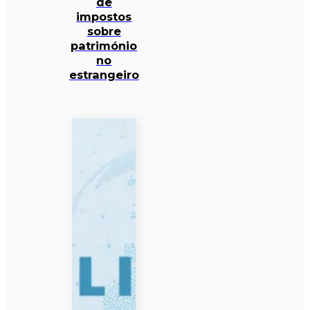
de
impostos
sobre
património
no
estrangeiro