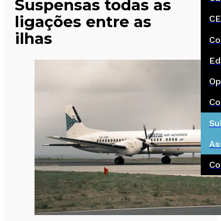
Suspensas todas as
ligações entre as
CE
ilhas
Co
Ed
Op
Co
Su
As
Co