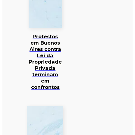
Protestos
em Buenos
Aires contra
Lei da
Propriedade
Privada
terminam
em
confrontos