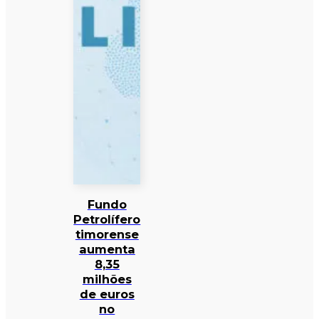
Fundo
Petrolífero
timorense
aumenta
8,35
milhões
de euros
no