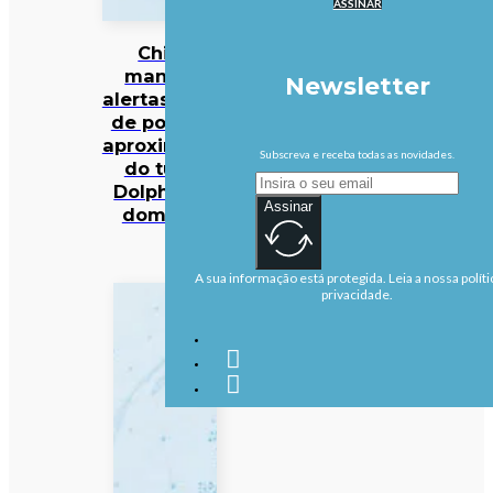
ASSINAR
China
mantém
Newsletter
alertas antes
de possível
aproximação
Subscreva e receba todas as novidades.
do tufão
Dolphin no
Assinar
domingo
A sua informação está protegida. Leia a nossa políti
privacidade.