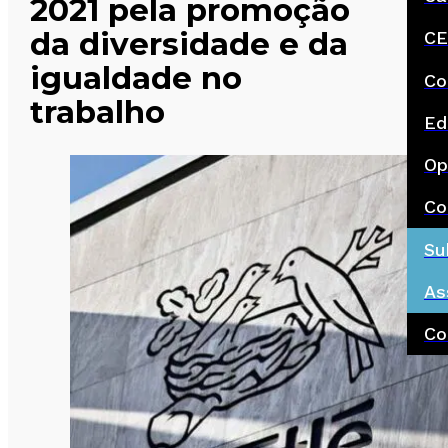
2021 pela promoção
da diversidade e da
CE
igualdade no
Co
trabalho
Ed
Op
Co
Su
As
Co