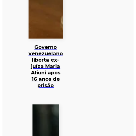
Governo
venezuelano
liberta ex-
juíza Maria
Afiuni após
16 anos de
prisão