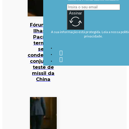
Assinar
Fórum das
Ilhas do
A sua informação está protegida. Leia a nossa políti
Pacífico
privacidade.
termina
sem
condenação
conjunta a
teste de
míssil da
China