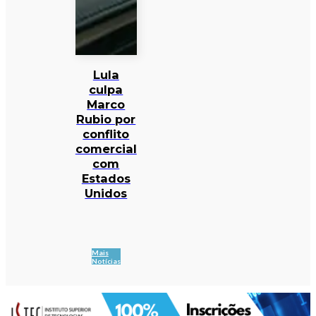
Lula
culpa
Marco
Rubio por
conflito
comercial
com
Estados
Unidos
Mais
Notícias