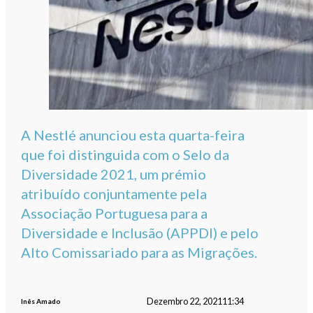
A Nestlé anunciou esta quarta-feira
que foi distinguida com o Selo da
Diversidade 2021, um prémio
atribuído conjuntamente pela
Associação Portuguesa para a
Diversidade e Inclusão (APPDI) e pelo
Alto Comissariado para as Migrações.
Dezembro 22, 2021
11:34
Inês Amado