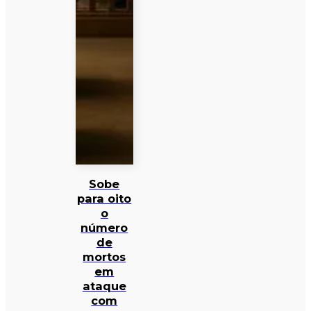
Sobe
para oito
o
número
de
mortos
em
ataque
com