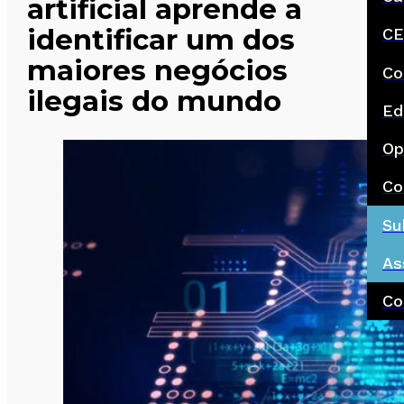
artificial aprende a
identificar um dos
CE
maiores negócios
Co
ilegais do mundo
Ed
Op
Co
Su
As
Co