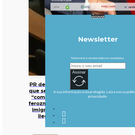
ASSINAR
Newsletter
Subscreva e receba todas as novidades.
Assinar
PR defende
que se deve
A sua informação está protegida. Leia a nossa políti
“combater
privacidade.
ferozmente”
imigração
ilegal