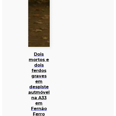
Dois
mortos e
dois
ferdos
graves
em
despiste
autmóvel
na A33
em
Fernão
Ferro