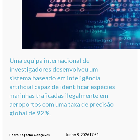
Uma equipa internacional de
investigadores desenvolveu um
sistema baseado em inteligência
artificial capaz de identificar espécies
marinhas traficadas ilegalmente em
aeroportos com uma taxa de precisão
global de 92%.
Junho 8, 2026
17:51
Pedro Zagacho Gonçalves