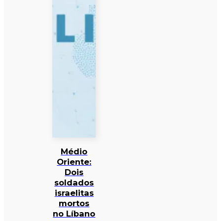
Médio
Oriente:
Dois
soldados
israelitas
mortos
no Líbano