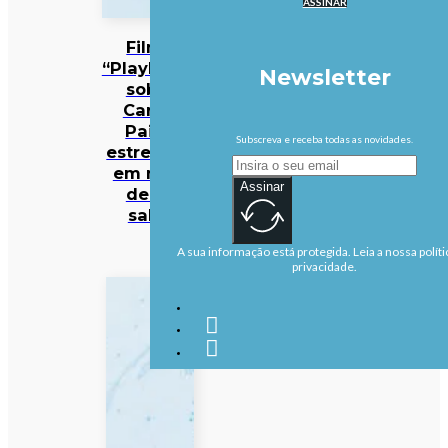
ASSINAR
Filme
“Playback”
Newsletter
sobre
Carlos
Paião
Subscreva e receba todas as novidades.
estreia-se
em mais
Assinar
de 50
salas
A sua informação está protegida. Leia a nossa políti
privacidade.