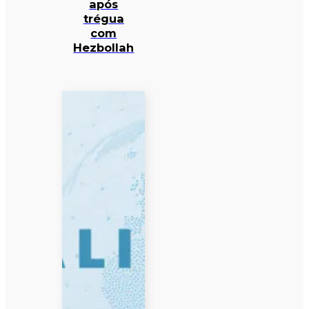
após
trégua
com
Hezbollah