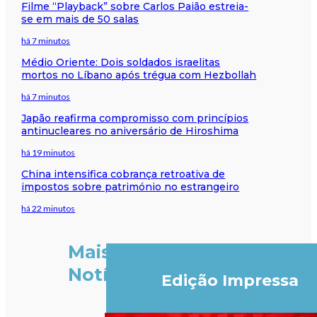
Filme “Playback” sobre Carlos Paião estreia-
se em mais de 50 salas
há 7 minutos
Médio Oriente: Dois soldados israelitas
mortos no Líbano após trégua com Hezbollah
há 7 minutos
Japão reafirma compromisso com princípios
antinucleares no aniversário de Hiroshima
há 19 minutos
China intensifica cobrança retroativa de
impostos sobre património no estrangeiro
há 22 minutos
Mais
Notícias
Edição Impressa