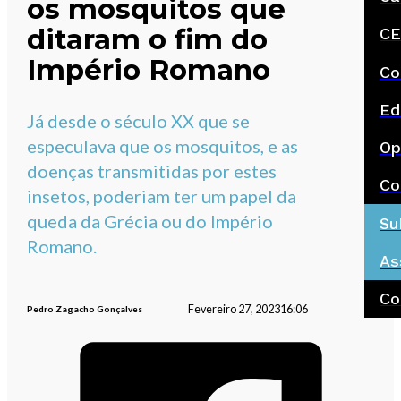
os mosquitos que
ditaram o fim do
CE
Império Romano
Co
Ed
Já desde o século XX que se
especulava que os mosquitos, e as
Op
doenças transmitidas por estes
Co
insetos, poderiam ter um papel da
queda da Grécia ou do Império
Su
Romano.
As
Co
Fevereiro 27, 2023
16:06
Pedro Zagacho Gonçalves