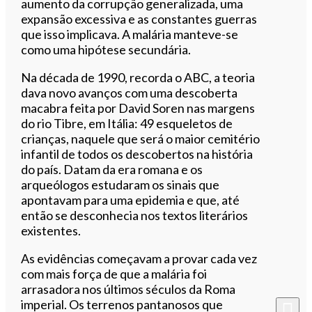
aumento da corrupção generalizada, uma
expansão excessiva e as constantes guerras
que isso implicava. A malária manteve-se
como uma hipótese secundária.
Na década de 1990, recorda o ABC, a teoria
dava novo avanços com uma descoberta
macabra feita por David Soren nas margens
do rio Tibre, em Itália: 49 esqueletos de
crianças, naquele que será o maior cemitério
infantil de todos os descobertos na história
do país. Datam da era romana e os
arqueólogos estudaram os sinais que
apontavam para uma epidemia e que, até
então se desconhecia nos textos literários
existentes.
As evidências começavam a provar cada vez
com mais força de que a malária foi
arrasadora nos últimos séculos da Roma
imperial. Os terrenos pantanosos que