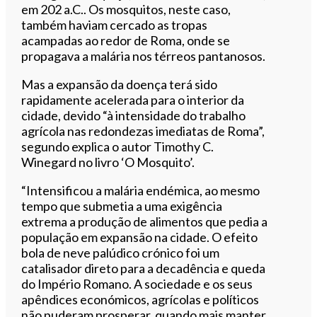
em 202 a.C.. Os mosquitos, neste caso,
também haviam cercado as tropas
acampadas ao redor de Roma, onde se
propagava a malária nos térreos pantanosos.
Mas a expansão da doença terá sido
rapidamente acelerada para o interior da
cidade, devido “à intensidade do trabalho
agrícola nas redondezas imediatas de Roma”,
segundo explica o autor Timothy C.
Winegard no livro ‘O Mosquito’.
“Intensificou a malária endémica, ao mesmo
tempo que submetia a uma exigência
extrema a produção de alimentos que pedia a
população em expansão na cidade. O efeito
bola de neve palúdico crónico foi um
catalisador direto para a decadência e queda
do Império Romano. A sociedade e os seus
apêndices económicos, agrícolas e políticos
não puderam prosperar, quando mais manter