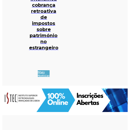
cobrança
retroativa
de
impostos
sobre
património
no
estrangeiro
Mais
Notícias