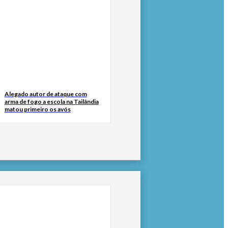
Alegado autor de ataque com
arma de fogo a escola na Tailândia
matou primeiro os avós