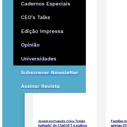
Cadernos Especiais
CEO's Talks
Edição Impressa
Opinião
Universidades
Subscrever Newsletter
Assinar Revista
Jovem português criou “irmão
Famílias 
malvado” do ChatGPT e acabou
apenas 35