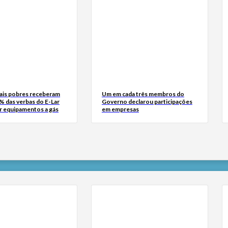
mais pobres receberam
Um em cada três membros do
% das verbas do E-Lar
Governo declarou participações
ar equipamentos a gás
em empresas