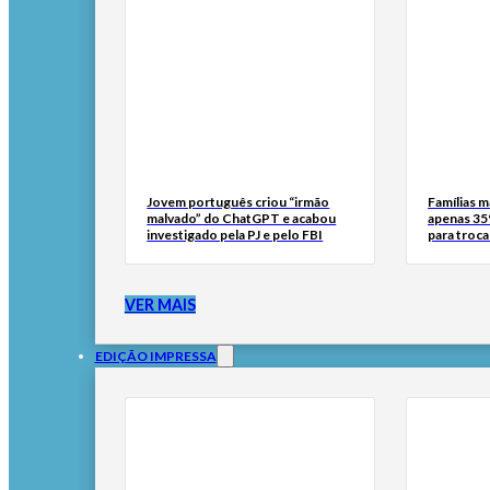
Jovem português criou “irmão
Famílias 
malvado” do ChatGPT e acabou
apenas 35
investigado pela PJ e pelo FBI
para troc
VER MAIS
EDIÇÃO IMPRESSA