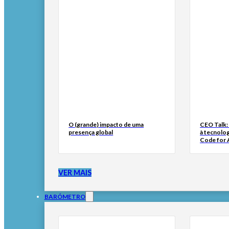
O (grande) impacto de uma
CEO Talk:
presença global
à tecnolog
Code for A
VER MAIS
BARÓMETRO