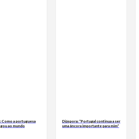
a: Como a portuguesa
Diáspora: “Portugal continua a ser
egou ao mundo
uma âncora importante para mim”