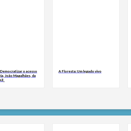
 Democratizar o acesso
A Floresta: Um legado vivo
ia, João Magalhães, da
ll_