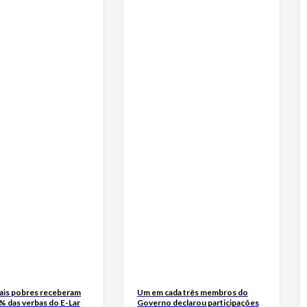
mais pobres receberam
Um em cada três membros do
% das verbas do E-Lar
Governo declarou participações