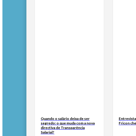
Quando o salário deixa de ser
Entrevist
segredo: o que muda com a nova
Fricon ch
directiva de Transparência
Salarial?