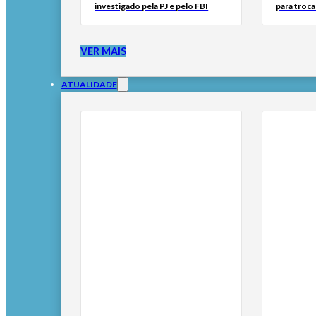
investigado pela PJ e pelo FBI
para troc
VER MAIS
ATUALIDADE