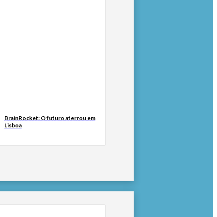
BrainRocket: O futuro aterrou em
Lisboa