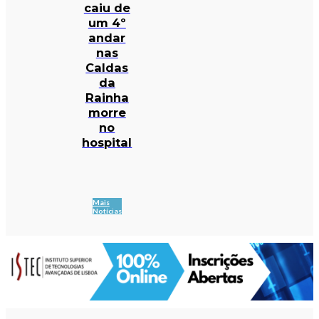
caiu de
um 4º
andar
nas
Caldas
da
Rainha
morre
no
hospital
Mais
Notícias