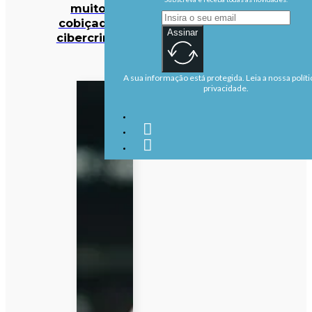
muito mais
cobiçado pelos
Assinar
cibercriminosos
A sua informação está protegida. Leia a nossa políti
privacidade.