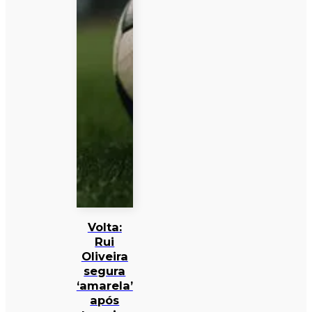
Volta:
Rui
Oliveira
segura
‘amarela’
após