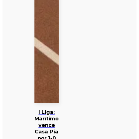
I Liga:
Marítimo
vence
Casa Pia
por 1-0