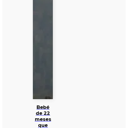
Bebé
de 22
meses
que