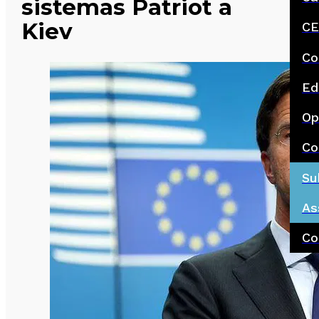
sistemas Patriot a
Kiev
CE
Co
Ed
Op
Co
Su
As
Co