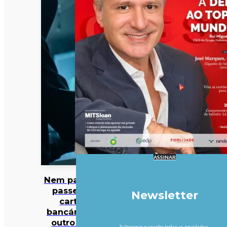
ASSINAR
Nem palavras-
passe nem
Newsletter
cartões
bancários: há
outro dado
Subscreva e receba todas as novidades.