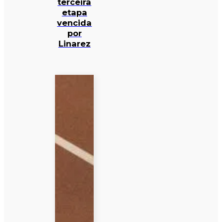
terceira
etapa
vencida
por
Linarez