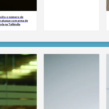
 oito o número de
 ataque com arma de
ola na Tailândia