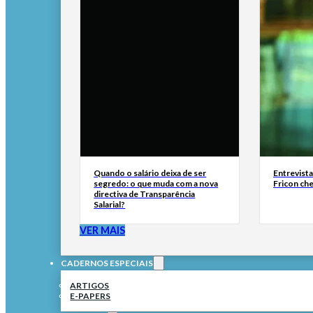
Quando o salário deixa de ser
Entrevist
segredo: o que muda com a nova
Fricon ch
directiva de Transparência
Salarial?
VER MAIS
CADERNOS ESPECIAIS
ARTIGOS
E-PAPERS