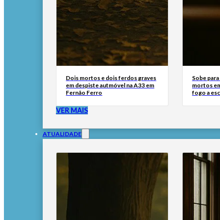
Dois mortos e dois ferdos graves
Sobe para
em despiste autmóvel na A33 em
mortos em
Fernão Ferro
fogo a esc
VER MAIS
ATUALIDADE