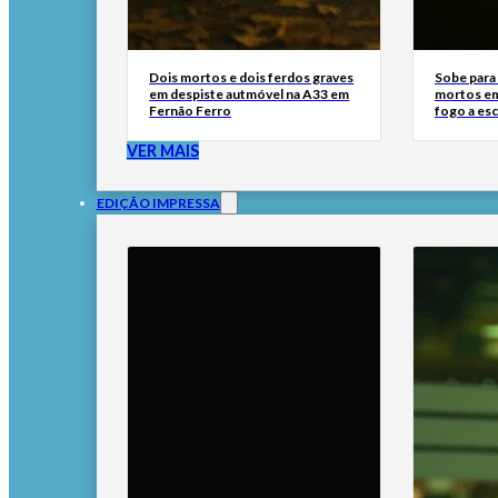
Dois mortos e dois ferdos graves
Sobe para
em despiste autmóvel na A33 em
mortos em
Fernão Ferro
fogo a esc
VER MAIS
EDIÇÃO IMPRESSA