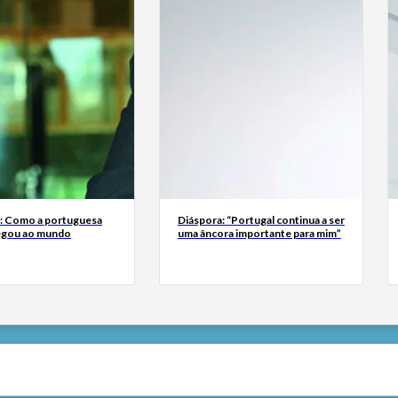
a: Como a portuguesa
Diáspora: “Portugal continua a ser
egou ao mundo
uma âncora importante para mim”