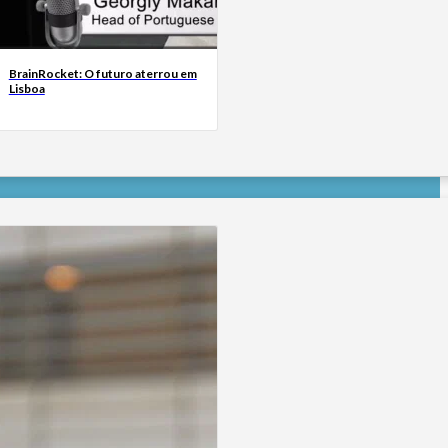
BrainRocket: O futuro aterrou em
Lisboa