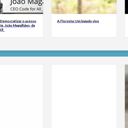
 Democratizar o acesso
A Floresta: Um legado vivo
ia, João Magalhães, da
ll_