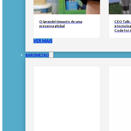
O (grande) impacto de uma
CEO Talk:
presença global
à tecnolog
Code for A
VER MAIS
BARÓMETRO