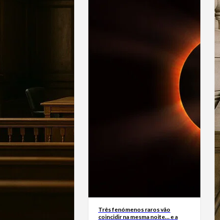
Três fenómenos raros vão
coincidir na mesma noite… e a