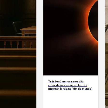
Três fenómenos raros vão
coincidir na mesma noite… e a
Internet já fala no “fim do mundo”