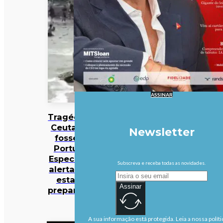
ASSINAR
Tragédia de
Ceuta: e se
Newsletter
fosse em
Portugal?
Especialista
Subscreva e receba todas as novidades.
alerta: “Não
estamos
Assinar
preparados”
A sua informação está protegida. Leia a nossa políti