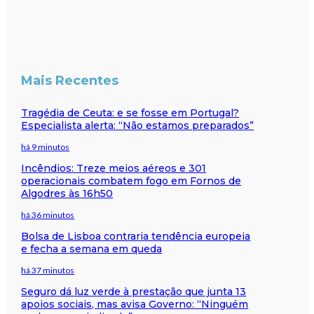
Mais Recentes
Tragédia de Ceuta: e se fosse em Portugal?
Especialista alerta: “Não estamos preparados”
há 9 minutos
Incêndios: Treze meios aéreos e 301
operacionais combatem fogo em Fornos de
Algodres às 16h50
há 36 minutos
Bolsa de Lisboa contraria tendência europeia
e fecha a semana em queda
há 37 minutos
Seguro dá luz verde à prestação que junta 13
apoios sociais, mas avisa Governo: “Ninguém