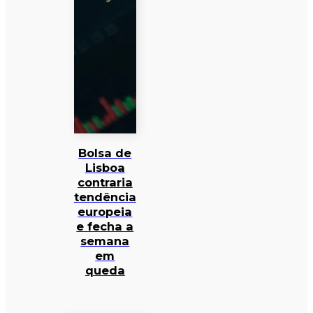
Bolsa de
Lisboa
contraria
tendência
europeia
e fecha a
semana
em
queda