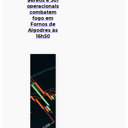
aéreos e 301
operacionais
combatem
fogo em
Fornos de
Algodres às
16h50