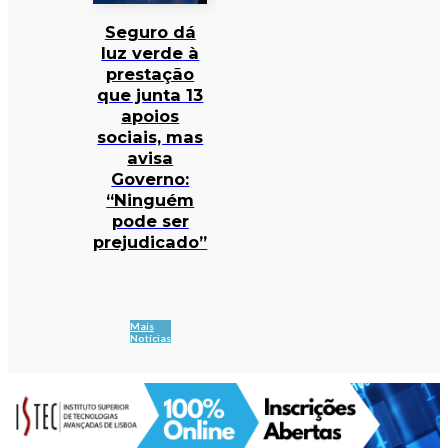
Seguro dá
luz verde à
prestação
que junta 13
apoios
sociais, mas
avisa
Governo:
“Ninguém
pode ser
prejudicado”
Mais
Notícias