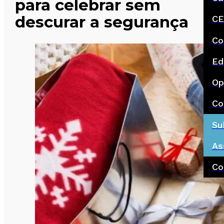
para celebrar sem
descurar a segurança
CE
Co
Ed
Op
Co
Su
As
Co