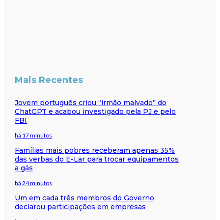
Mais Recentes
Jovem português criou “irmão malvado” do
ChatGPT e acabou investigado pela PJ e pelo
FBI
há 17 minutos
Famílias mais pobres receberam apenas 35%
das verbas do E-Lar para trocar equipamentos
a gás
há 24 minutos
Um em cada três membros do Governo
declarou participações em empresas