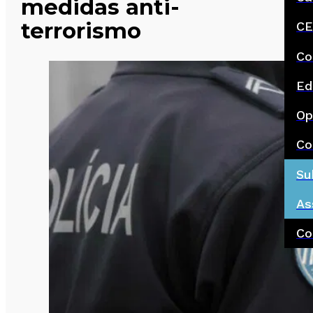
medidas anti-
terrorismo
CE
Co
Ed
Op
Co
Su
As
Co