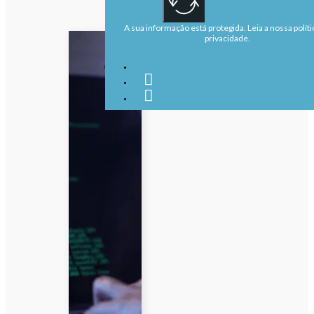
A sua informação está protegida. Leia a nossa políti
privacidade.