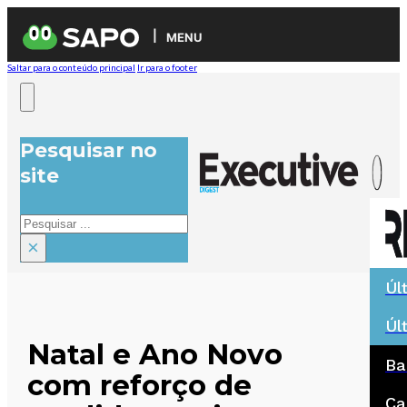
MENU
Saltar para o conteúdo principal
Ir para o footer
Pesquisar no
site
Pesquisar
×
Úl
Úl
Natal e Ano Novo
Ba
com reforço de
Ca