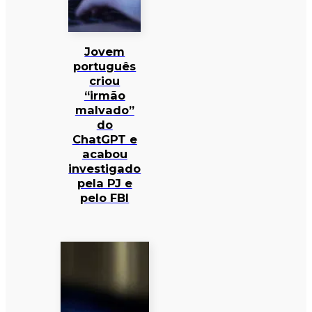
Jovem
português
criou
“irmão
malvado”
do
ChatGPT e
acabou
investigado
pela PJ e
pelo FBI