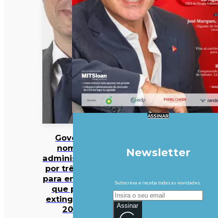
ASSINAR
Governo
nomeia
Newsletter
administração
por três anos
para entidade
Subscreva e receba todas as novidades.
que prevê
extinguir em
Assinar
2027