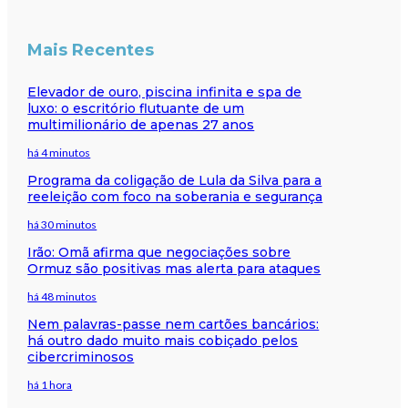
Mais Recentes
Elevador de ouro, piscina infinita e spa de
luxo: o escritório flutuante de um
multimilionário de apenas 27 anos
há 4 minutos
Programa da coligação de Lula da Silva para a
reeleição com foco na soberania e segurança
há 30 minutos
Irão: Omã afirma que negociações sobre
Ormuz são positivas mas alerta para ataques
há 48 minutos
Nem palavras-passe nem cartões bancários:
há outro dado muito mais cobiçado pelos
cibercriminosos
há 1 hora