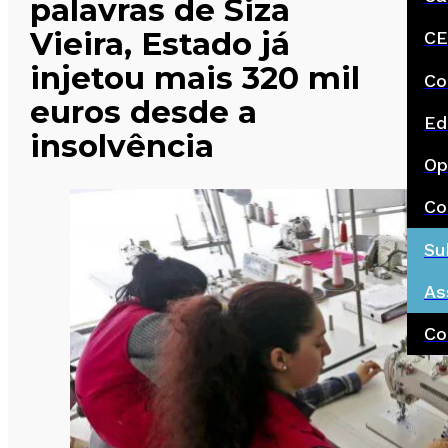
palavras de Siza
Vieira, Estado já
CE
injetou mais 320 mil
Co
euros desde a
Ed
insolvência
Op
Co
Su
As
Co