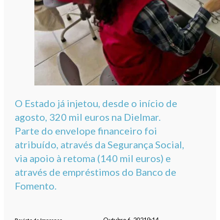
O Estado já injetou, desde o início de
agosto, 320 mil euros na Dielmar.
Parte do envelope financeiro foi
atribuído, através da Segurança Social,
via apoio à retoma (140 mil euros) e
através de empréstimos do Banco de
Fomento.