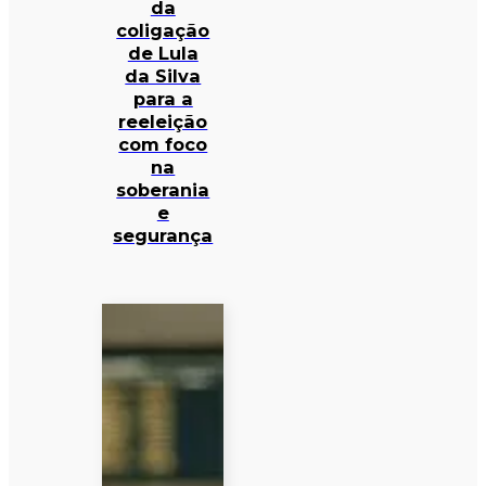
da
coligação
de Lula
da Silva
para a
reeleição
com foco
na
soberania
e
segurança