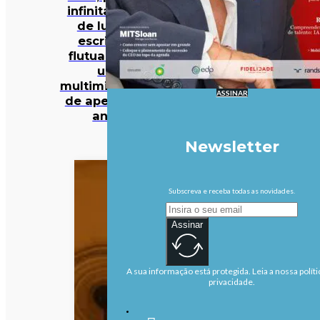
infinita e spa
de luxo: o
escritório
flutuante de
um
multimilionário
ASSINAR
de apenas 27
anos
Newsletter
Subscreva e receba todas as novidades.
Assinar
A sua informação está protegida. Leia a nossa políti
privacidade.