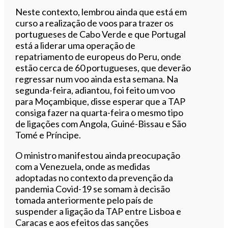
Neste contexto, lembrou ainda que está em
curso a realização de voos para trazer os
portugueses de Cabo Verde e que Portugal
está a liderar uma operação de
repatriamento de europeus do Peru, onde
estão cerca de 60 portugueses, que deverão
regressar num voo ainda esta semana. Na
segunda-feira, adiantou, foi feito um voo
para Moçambique, disse esperar que a TAP
consiga fazer na quarta-feira o mesmo tipo
de ligações com Angola, Guiné-Bissau e São
Tomé e Príncipe.
O ministro manifestou ainda preocupação
com a Venezuela, onde as medidas
adoptadas no contexto da prevenção da
pandemia Covid-19 se somam à decisão
tomada anteriormente pelo país de
suspender a ligação da TAP entre Lisboa e
Caracas e aos efeitos das sanções