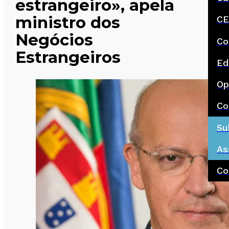
estrangeiro», apela
ministro dos
CE
Negócios
Co
Estrangeiros
Ed
Op
Co
Su
As
Co