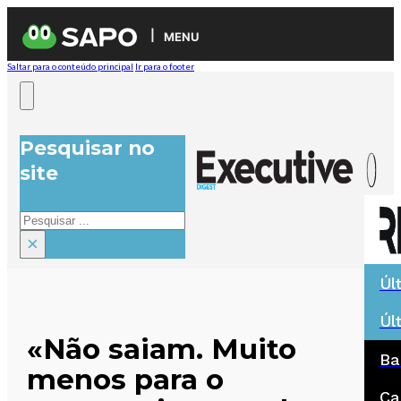
MENU
Saltar para o conteúdo principal
Ir para o footer
Pesquisar no
site
Pesquisar
×
Úl
Úl
«Não saiam. Muito
Ba
menos para o
Ca