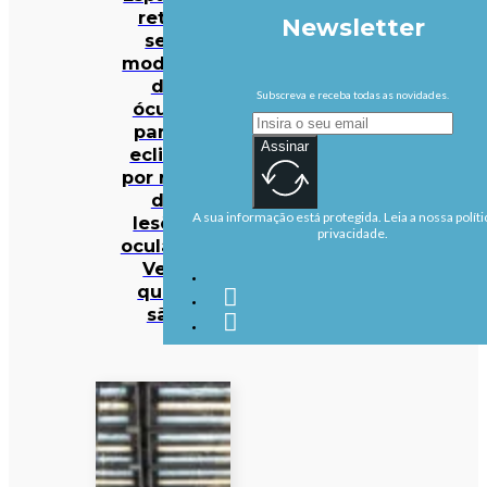
retira
Newsletter
seis
modelos
de
Subscreva e receba todas as novidades.
óculos
para o
Assinar
eclipse
por risco
de
A sua informação está protegida. Leia a nossa políti
lesões
privacidade.
oculares.
Veja
quais
são