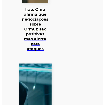
Irão: Omã
afirma que
negociações
sobre
Ormuz são
positivas
mas alerta
para
ataques