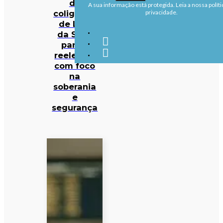
da
A sua informação está protegida. Leia a nossa políti
coligação
privacidade.
de Lula
da Silva
para a
reeleição
com foco
na
soberania
e
segurança