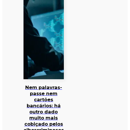
Nem palavras-
passe nem
cartões
bancários: há
outro dado
muito mais
cobiçado pelos