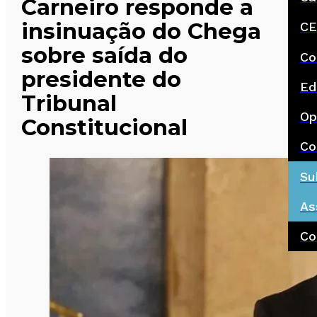
Carneiro responde a
insinuação do Chega
CE
sobre saída do
Co
presidente do
Ed
Tribunal
Op
Constitucional
Co
Su
As
Co