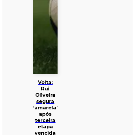
Volta:
Rui
Oliveira
segura
‘amarela’
após
terceira
etapa
vencida