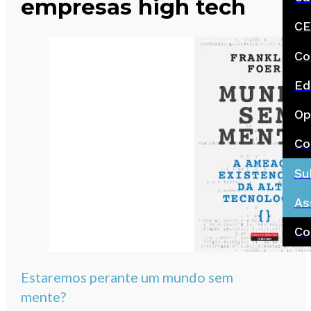
empresas high tech
CE
Co
Ed
Op
Co
Su
As
Co
Estaremos perante um mundo sem
mente?