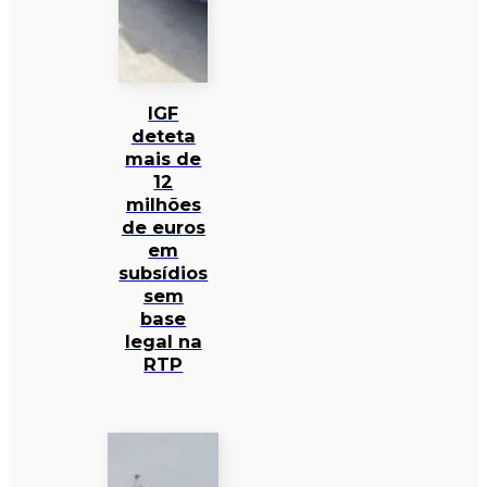
IGF
deteta
mais de
12
milhões
de euros
em
subsídios
sem
base
legal na
RTP