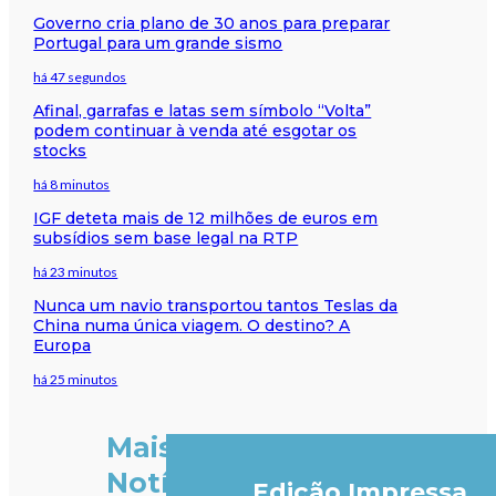
Governo cria plano de 30 anos para preparar
Portugal para um grande sismo
há 47 segundos
Afinal, garrafas e latas sem símbolo “Volta”
podem continuar à venda até esgotar os
stocks
há 8 minutos
IGF deteta mais de 12 milhões de euros em
subsídios sem base legal na RTP
há 23 minutos
Nunca um navio transportou tantos Teslas da
China numa única viagem. O destino? A
Europa
há 25 minutos
Mais
Notícias
Edição Impressa