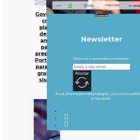
Governo
ASSINAR
cria
plano
de 30
Newsletter
anos
para
preparar
Subscreva e receba todas as novidades.
Portugal
para um
grande
Assinar
sismo
A sua informação está protegida. Leia a nossa políti
privacidade.