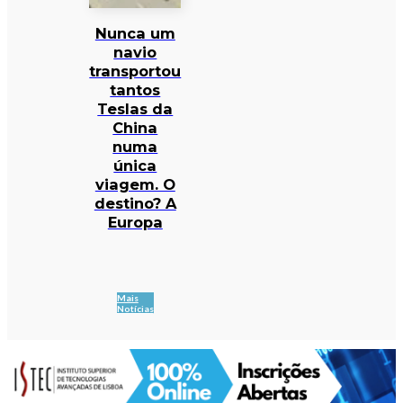
Nunca um
navio
transportou
tantos
Teslas da
China
numa
única
viagem. O
destino? A
Europa
Mais
Notícias