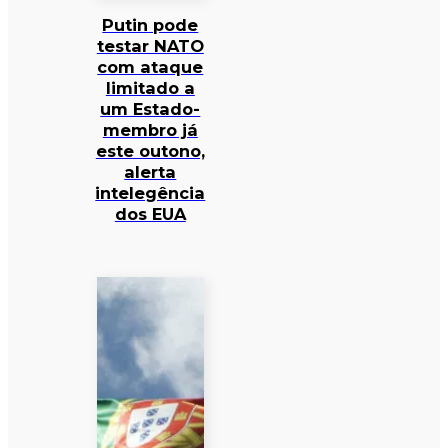
Putin pode
testar NATO
com ataque
limitado a
um Estado-
membro já
este outono,
alerta
intelegência
dos EUA