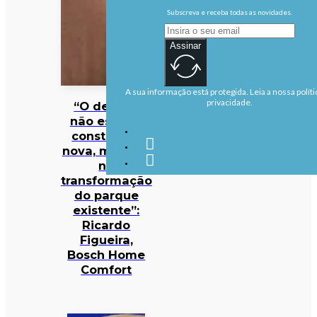
Subscreva e receba todas as novidades.
Assinar
A sua informação está protegida. Leia a nossa políti
privacidade.
“O desafio
não está na
construção
nova, mas sim
na
transformação
do parque
existente”:
Ricardo
Figueira,
Bosch Home
Comfort