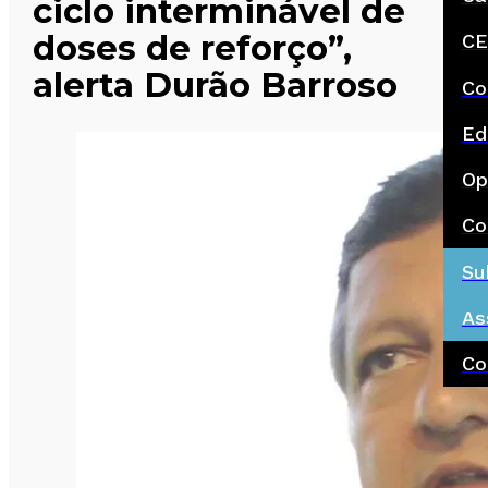
ciclo interminável de
doses de reforço”,
CE
alerta Durão Barroso
Co
Ed
Op
Co
Su
As
Co