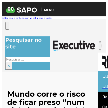
MENU
Saltar para o conteúdo principal
Ir para o footer
Pesquisar no
site
Pesquisar
×
Úl
Úl
Mundo corre o risco
Ba
de ficar preso “num
Ca