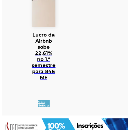
Lucro da
Airbnb
sobe
22,61%
no 1.º
semestre
para 846
ME
Mais
Notícias