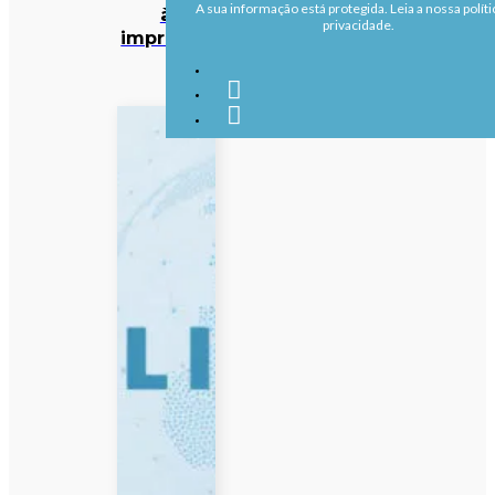
A sua informação está protegida. Leia a nossa políti
à
privacidade.
imprensa