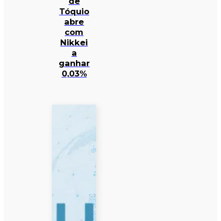
de
Tóquio
abre
com
Nikkei
a
ganhar
0,03%