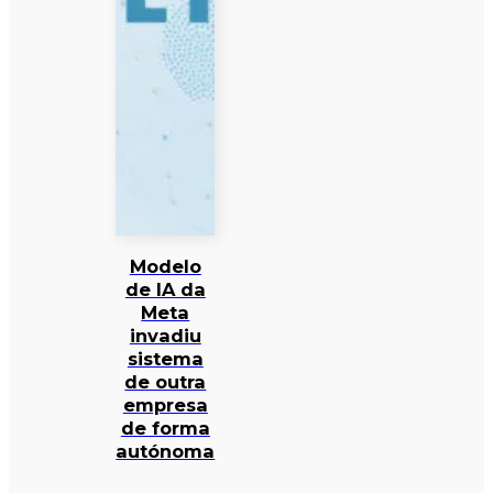
Modelo
de IA da
Meta
invadiu
sistema
de outra
empresa
de forma
autónoma