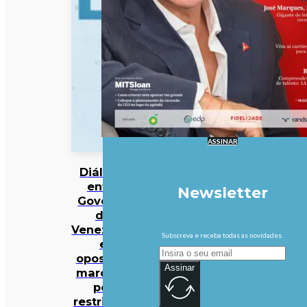
ASSINAR
Diálogo
entre
Newsletter
Governo
da
Venezuela
Subscreva e receba todas as novidades.
e
oposição
Assinar
marcado
por
restrições