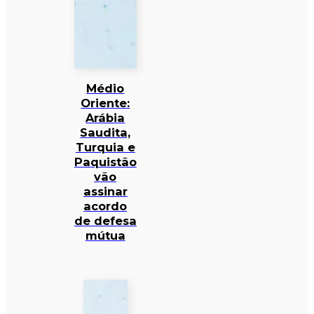
Médio
Oriente:
Arábia
Saudita,
Turquia e
Paquistão
vão
assinar
acordo
de defesa
mútua