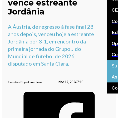
vence estreante
Jordânia
CE
Co
A Áustria, de regresso à fase final 28
Ed
anos depois, venceu hoje a estreante
Jordânia por 3-1, em encontro da
Op
primeira jornada do Grupo J do
Co
Mundial de futebol de 2026,
disputado em Santa Clara.
Su
As
Junho 17, 2026
7:10
Executive Digest com Lusa
Co