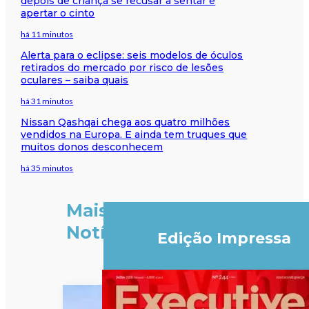
depois de criança se recusar a sentar e
apertar o cinto
há 11 minutos
Alerta para o eclipse: seis modelos de óculos
retirados do mercado por risco de lesões
oculares – saiba quais
há 31 minutos
Nissan Qashqai chega aos quatro milhões
vendidos na Europa. E ainda tem truques que
muitos donos desconhecem
há 35 minutos
Mais
Notícias
Edição Impressa