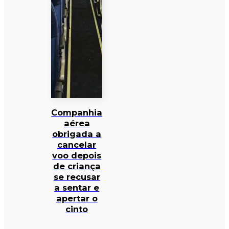
Companhia
aérea
obrigada a
cancelar
voo depois
de criança
se recusar
a sentar e
apertar o
cinto