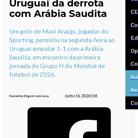
Uruguai da derrota
com Arábia Saudita
CE
Co
Um golo de Maxi Araújo, jogador do
Ed
Sporting, permitiu na segunda-feira ao
Uruguai empatar 1-1 com a Arábia
Op
Saudita, em encontro da primeira
Co
jornada do Grupo H do Mundial de
futebol de 2026.
Su
As
Junho 16, 2026
1:06
Executive Digest com Lusa
Co