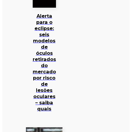
Alerta
para o
eclipse:
seis
modelos
de
óculos
retirados
do
mercado
por risco
de
lesões
oculares
– saiba
quais