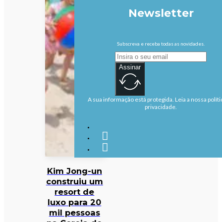
Newsletter
Subscreva e receba todas as novidades.
Assinar
A sua informação está protegida. Leia a nossa políti
privacidade.
Kim Jong-un
construiu um
resort de
luxo para 20
mil pessoas