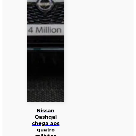
Nissan
Qashqai
chega aos
quatro
milhões