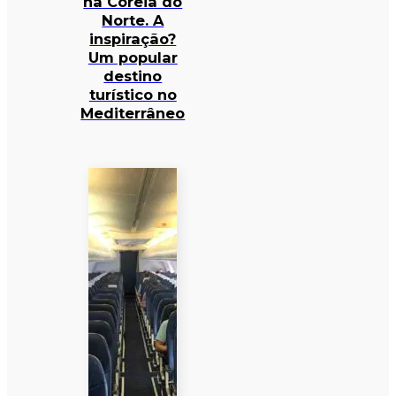
na Coreia do
Norte. A
inspiração?
Um popular
destino
turístico no
Mediterrâneo