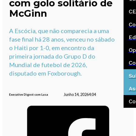
com golo solitário de
McGinn
CE
Co
A Escócia, que não comparecia a uma
Ed
fase final há 28 anos, venceu no sábado
o Haiti por 1-0, em encontro da
Op
primeira jornada do Grupo D do
Co
Mundial de futebol de 2026,
disputado em Foxborough.
Su
As
Junho 14, 2026
4:04
Executive Digest com Lusa
Co