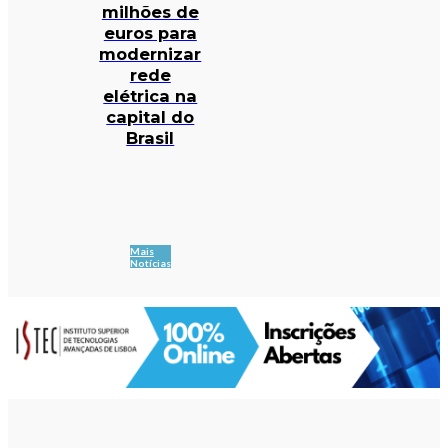
milhões de
euros para
modernizar
rede
elétrica na
capital do
Brasil
Mais
Notícias