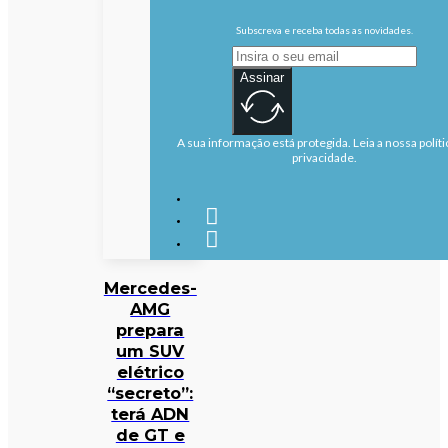
Subscreva e receba todas as novidades.
Assinar
A sua informação está protegida. Leia a nossa políti
privacidade.
Mercedes-
AMG
prepara
um SUV
elétrico
“secreto”:
terá ADN
de GT e