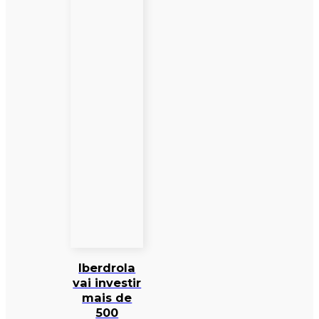
Iberdrola
vai investir
mais de
500