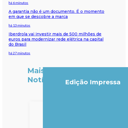
há 6 minutos
A garantia não é um documento. É o momento
em que se descobre a marca
há 13 minutos
Iberdrola vai investir mais de 500 milhões de
euros para modernizar rede elétrica na capital
do Brasil
há 27 minutos
Mais
Notícias
Edição Impressa