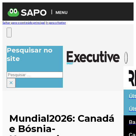
MENU
Saltar para o conteúdo principal
Ir para o footer
Pesquisar no
site
Pesquisar
×
Úl
Úl
Mundial2026: Canadá
Ba
e Bósnia-
Ca