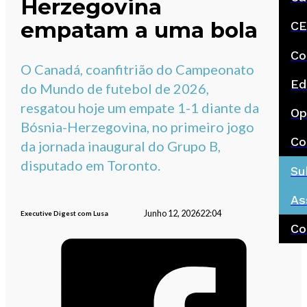
Herzegovina
empatam a uma bola
CE
Co
O Canadá, coanfitrião do Campeonato
Ed
do Mundo de futebol de 2026,
resgatou hoje um empate 1-1 diante da
Op
Bósnia-Herzegovina, no primeiro jogo
Co
da jornada inaugural do Grupo B,
disputado em Toronto.
Su
As
Junho 12, 2026
22:04
Executive Digest com Lusa
Co