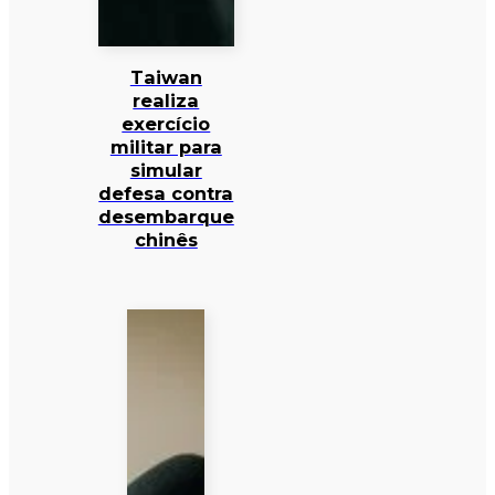
Taiwan
realiza
exercício
militar para
simular
defesa contra
desembarque
chinês