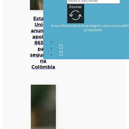
Assinar
Estados
Unidos
A sua informação está protegida. Leia a nossa políti
anunciam
privacidade.
apoio de
865 ME
para
segurança
na
Colômbia