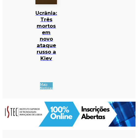
Ucrânia:
Três
mortos
em
novo
ataque
russo a
Kiev
Mais
Notícias