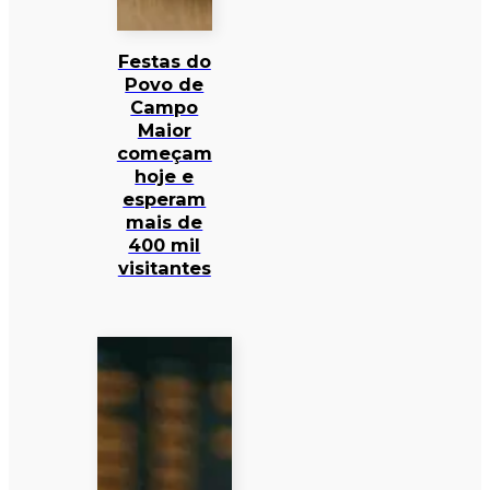
Festas do
Povo de
Campo
Maior
começam
hoje e
esperam
mais de
400 mil
visitantes