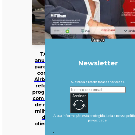
ASSINAR
TAP
anuncia
Newsletter
parceria
com a
Airbnb e
Subscreva e receba todas as novidades.
reforça
programa
Assinar
com mais
de nove
milhões
A sua informação está protegida. Leia a nossa políti
de
privacidade.
clientes