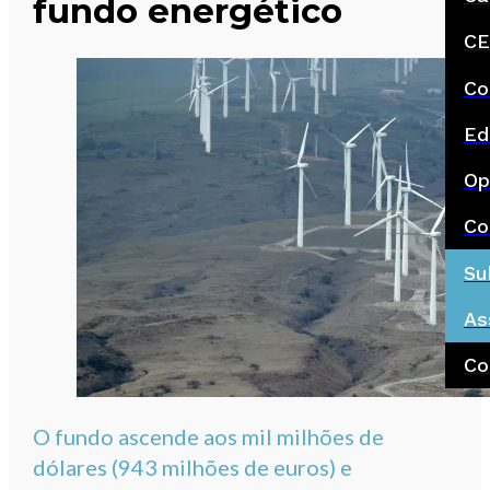
fundo energético
CE
Co
Ed
Op
Co
Su
As
Co
O fundo ascende aos mil milhões de
dólares (943 milhões de euros) e