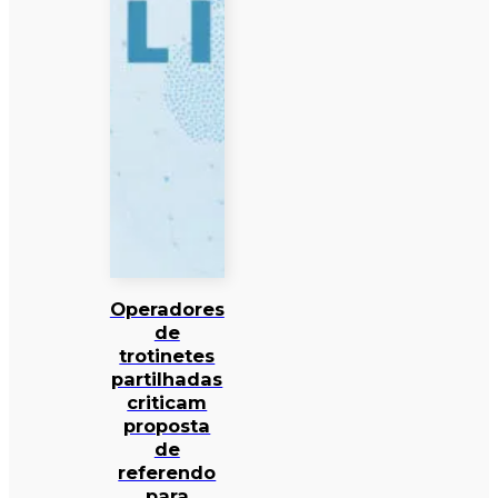
Operadores
de
trotinetes
partilhadas
criticam
proposta
de
referendo
para