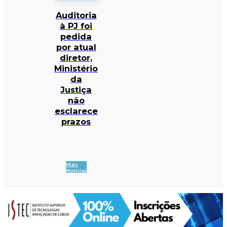
Auditoria
à PJ foi
pedida
por atual
diretor,
Ministério
da
Justiça
não
esclarece
prazos
Mais
Notícias