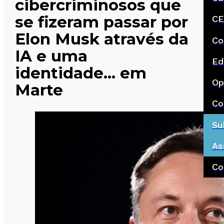
cibercriminosos que
se fizeram passar por
CE
Elon Musk através da
Co
IA e uma
Ed
identidade… em
Op
Marte
Co
Su
As
Co