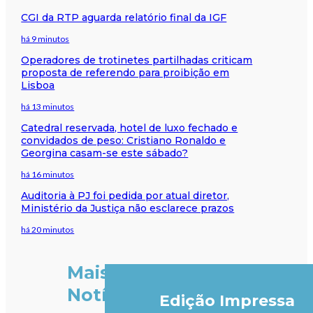
CGI da RTP aguarda relatório final da IGF
há 9 minutos
Operadores de trotinetes partilhadas criticam
proposta de referendo para proibição em
Lisboa
há 13 minutos
Catedral reservada, hotel de luxo fechado e
convidados de peso: Cristiano Ronaldo e
Georgina casam-se este sábado?
há 16 minutos
Auditoria à PJ foi pedida por atual diretor,
Ministério da Justiça não esclarece prazos
há 20 minutos
Mais
Notícias
Edição Impressa