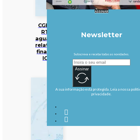
ASSINAR
CGI da
RTP
Newsletter
aguarda
relatório
final da
Subscreva e receba todas as novidades.
IGF
Assinar
A sua informação está protegida. Leia a nossa políti
privacidade.