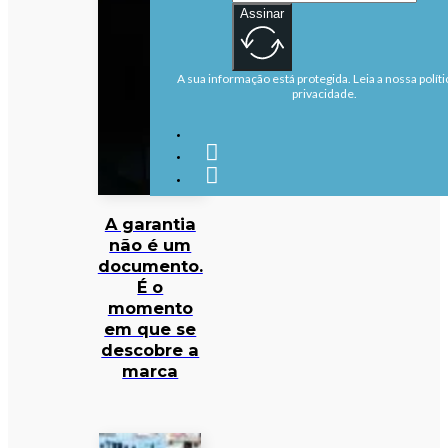
Assinar
A sua informação está protegida. Leia a nossa políti
privacidade.
A garantia
não é um
documento.
É o
momento
em que se
descobre a
marca