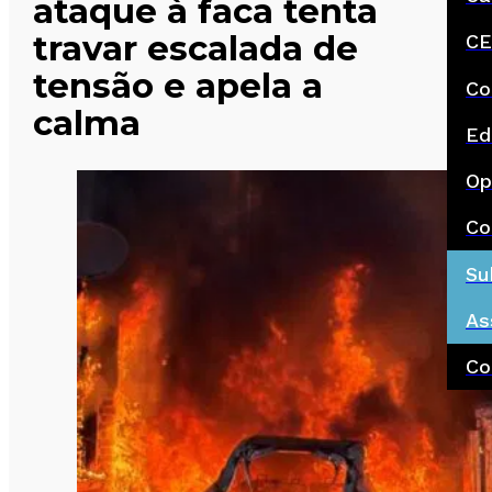
ataque à faca tenta
travar escalada de
CE
tensão e apela a
Co
calma
Ed
Op
Co
Su
As
Co