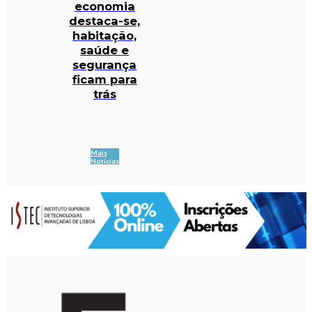
economia
destaca-se,
habitação,
saúde e
segurança
ficam para
trás
Mais
Notícias