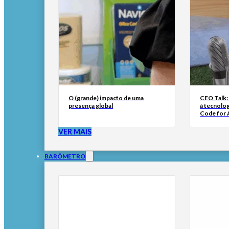
O (grande) impacto de uma
CEO Talk:
presença global
à tecnolog
Code for A
VER MAIS
BARÓMETRO