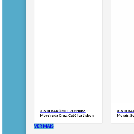
XLVIII BARÓMETRO: Nuno
XLVIII B
Moreira da Cruz, Católica Lisbon
Morais, S
VER MAIS