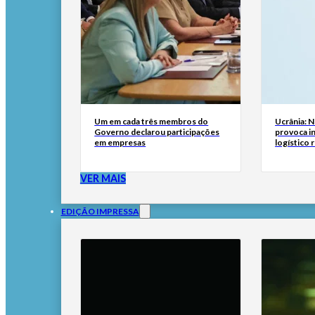
Um em cada três membros do
Ucrânia: 
Governo declarou participações
provoca i
em empresas
logístico 
VER MAIS
EDIÇÃO IMPRESSA