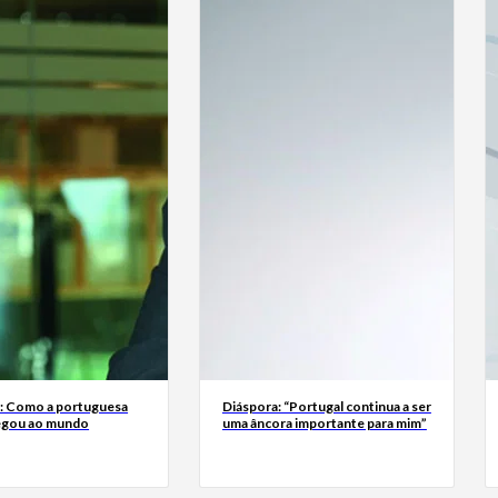
a: Como a portuguesa
Diáspora: “Portugal continua a ser
egou ao mundo
uma âncora importante para mim”