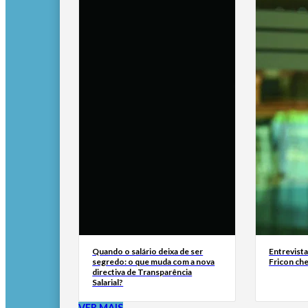
Quando o salário deixa de ser
Entrevist
segredo: o que muda com a nova
Fricon ch
directiva de Transparência
Salarial?
VER MAIS