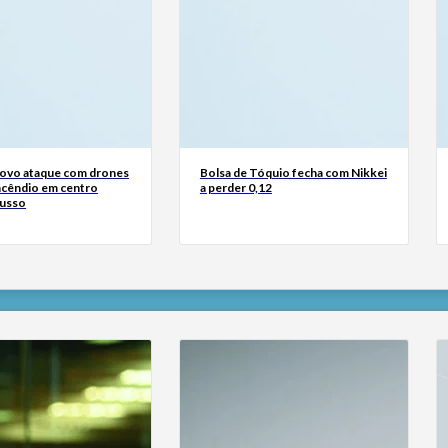
Novo ataque com drones
Bolsa de Tóquio fecha com Nikkei
ncêndio em centro
a perder 0,12
russo