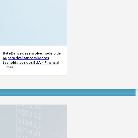
ByteDance desenvolve modelo de
IA para rivalizar com líderes
tecnológicos dos EUA – Financial
Times