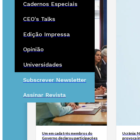
Cadernos Especiais
CEO's Talks
Edição Impressa
Opinião
Universidades
Subscrever Newsletter
Assinar Revista
Um em cada três membros do
Ucrânia: 
Governo declarou participações
provoca i