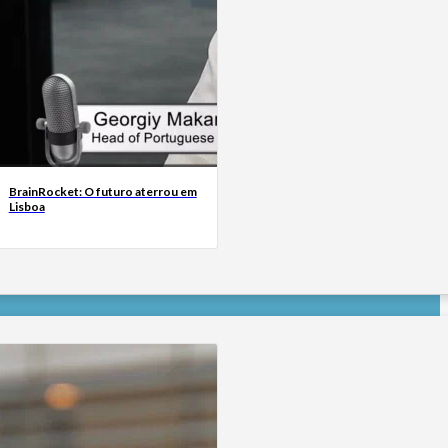
BrainRocket: O futuro aterrou em
Lisboa