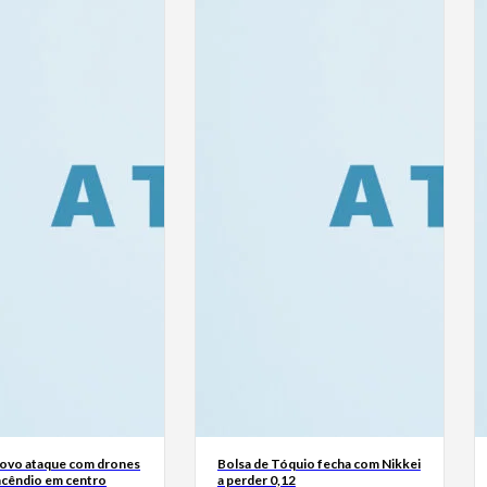
Novo ataque com drones
Bolsa de Tóquio fecha com Nikkei
ncêndio em centro
a perder 0,12