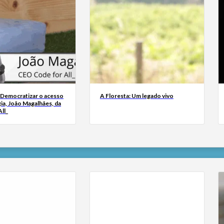
 Democratizar o acesso
A Floresta: Um legado vivo
ia, João Magalhães, da
ll_