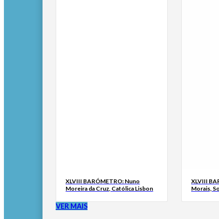
XLVIII BARÓMETRO: Nuno
XLVIII B
Moreira da Cruz, Católica Lisbon
Morais, S
VER MAIS