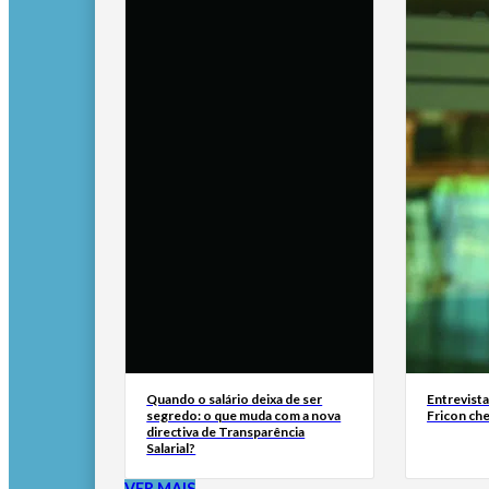
Quando o salário deixa de ser
Entrevist
segredo: o que muda com a nova
Fricon ch
directiva de Transparência
Salarial?
VER MAIS