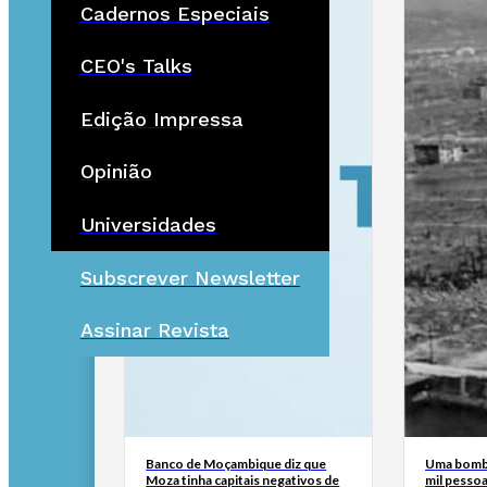
Cadernos Especiais
CEO's Talks
Edição Impressa
Opinião
Universidades
Subscrever Newsletter
Assinar Revista
Banco de Moçambique diz que
Uma bomba
Moza tinha capitais negativos de
mil pesso