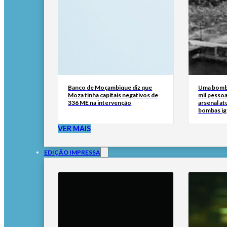
Banco de Moçambique diz que
Uma bomba
Moza tinha capitais negativos de
mil pesso
336 ME na intervenção
arsenal at
bombas ig
VER MAIS
EDIÇÃO IMPRESSA