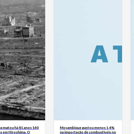
 matou há 81 anos 140
Moçambique gastou menos 1,4%
as em Hiroshima. O
na importação de combustiveis no