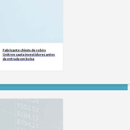
Fabricante chinês de robôs
Unitree capta investidores antes
da entrada em bolsa