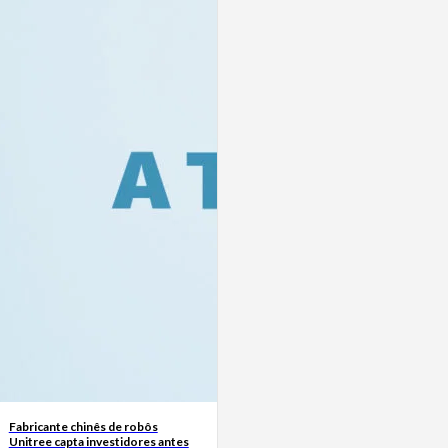
Fabricante chinês de robôs
Unitree capta investidores antes