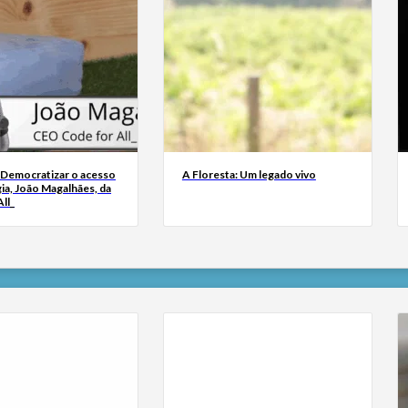
 Democratizar o acesso
A Floresta: Um legado vivo
ia, João Magalhães, da
ll_