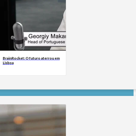
BrainRocket: O futuro aterrou em
Lisboa