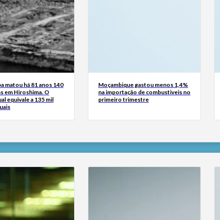
 matou há 81 anos 140
Moçambique gastou menos 1,4%
as em Hiroshima. O
na importação de combustiveis no
ual equivale a 135 mil
primeiro trimestre
uais