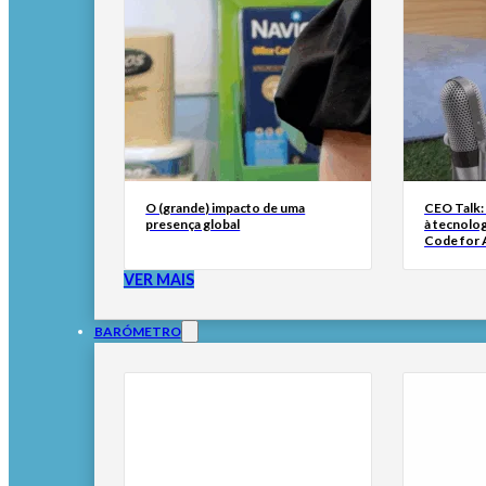
O (grande) impacto de uma
CEO Talk:
presença global
à tecnolog
Code for A
VER MAIS
BARÓMETRO