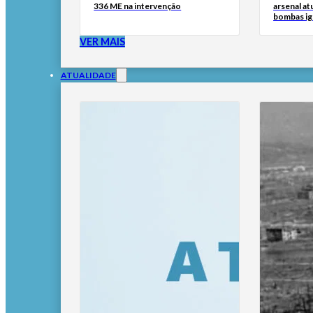
336 ME na intervenção
arsenal at
bombas ig
VER MAIS
ATUALIDADE