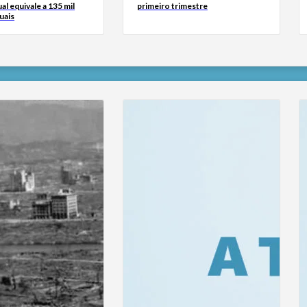
ual equivale a 135 mil
primeiro trimestre
uais