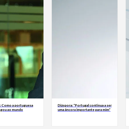
a: Como a portuguesa
Diáspora: “Portugal continua a ser
egou ao mundo
uma âncora importante para mim”