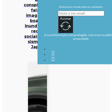
conspiração:
Subscreva e receba todas as novidades.
falsas
imagens e
Assinar
boatos
inundam as
redes
A sua informação está protegida. Leia a nossa políti
sociais após
privacidade.
sismo no
Japão