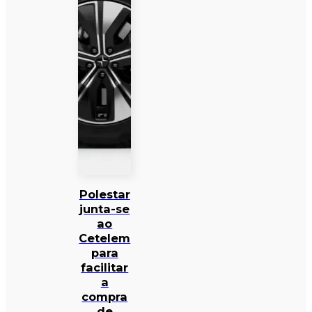
Polestar
junta-se
ao
Cetelem
para
facilitar
a
compra
de