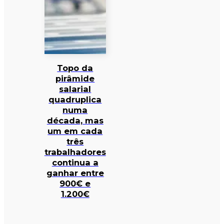
Topo da
pirâmide
salarial
quadruplica
numa
década, mas
um em cada
três
trabalhadores
continua a
ganhar entre
900€ e
1.200€