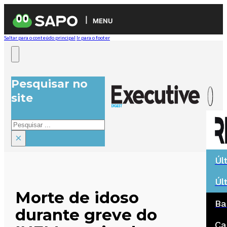
MENU
Saltar para o conteúdo principal
Ir para o footer
Pesquisar no
site
Pesquisar
×
Úl
Úl
Morte de idoso
Ba
durante greve do
Ca