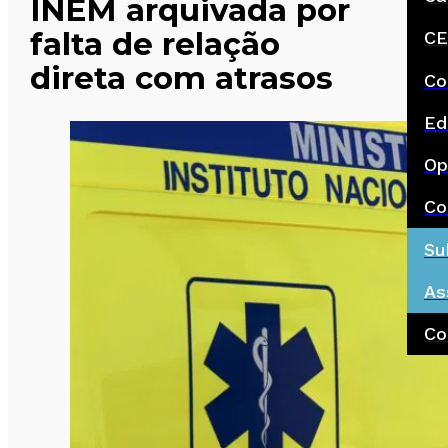
INEM arquivada por
falta de relação
CE
direta com atrasos
Co
Ed
Op
Co
Su
As
Co