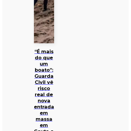
“É mais
do que
um
boato”:
Guarda
Civil vê
risco
real de
nova
entrada
em
massa
em