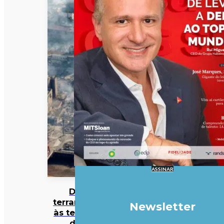
ASSINAR
Do
terramoto
Newsletter
às teorias
da