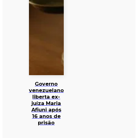
Governo
venezuelano
liberta ex-
juíza Maria
Afiuni após
16 anos de
prisão