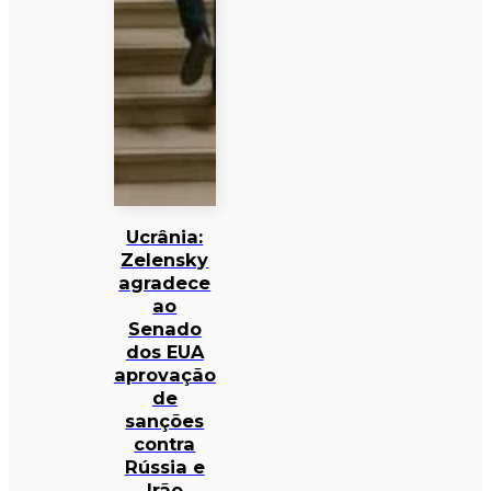
Ucrânia:
Zelensky
agradece
ao
Senado
dos EUA
aprovação
de
sanções
contra
Rússia e
Irão