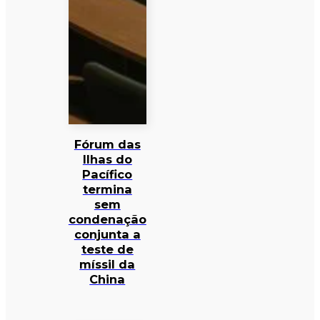
Fórum das
Ilhas do
Pacífico
termina
sem
condenação
conjunta a
teste de
míssil da
China