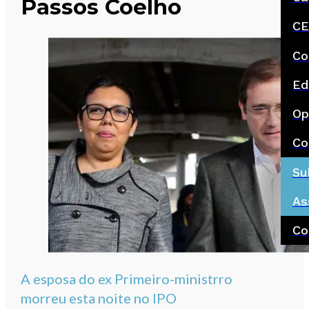
Passos Coelho
CE
Co
Ed
Op
Co
Su
As
Co
A esposa do ex Primeiro-ministrro
morreu esta noite no IPO