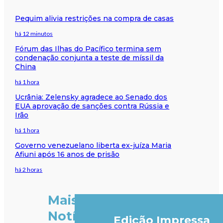
Pequim alivia restrições na compra de casas
há 12 minutos
Fórum das Ilhas do Pacífico termina sem
condenação conjunta a teste de míssil da
China
há 1 hora
Ucrânia: Zelensky agradece ao Senado dos
EUA aprovação de sanções contra Rússia e
Irão
há 1 hora
Governo venezuelano liberta ex-juíza Maria
Afiuni após 16 anos de prisão
há 2 horas
Mais
Notícias
Edição Impressa