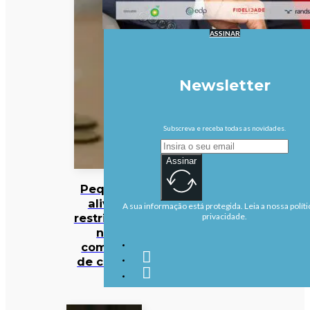
ASSINAR
Newsletter
Subscreva e receba todas as novidades.
Assinar
Pequim
alivia
A sua informação está protegida. Leia a nossa políti
restrições
privacidade.
na
compra
de casas