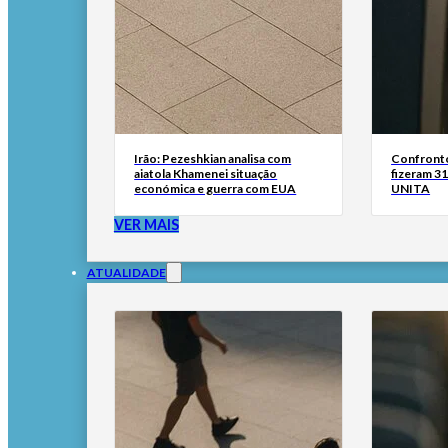
Irão: Pezeshkian analisa com
Confronto
aiatola Khamenei situação
fizeram 31
económica e guerra com EUA
UNITA
VER MAIS
ATUALIDADE