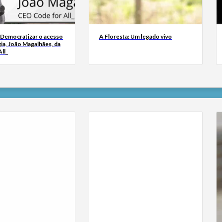
 Democratizar o acesso
A Floresta: Um legado vivo
ia, João Magalhães, da
ll_