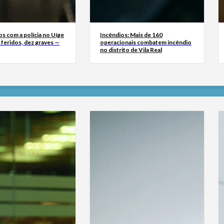
s com a polícia no Uíge
Incêndios: Mais de 160
 feridos, dez graves —
operacionais combatem incêndio
no distrito de Vila Real