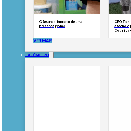
O (grande) impacto de uma
CEO Talk:
presença global
à tecnolog
Code for A
VER MAIS
BARÓMETRO