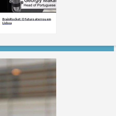
BrainRocket: O futuro aterrou em
Lisboa