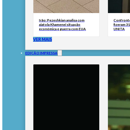
Irão: Pezeshkian analisa com
Confronto
aiatola Khamenei situação
fizeram 31
económica e guerra com EUA
UNITA
VER MAIS
EDIÇÃO IMPRESSA