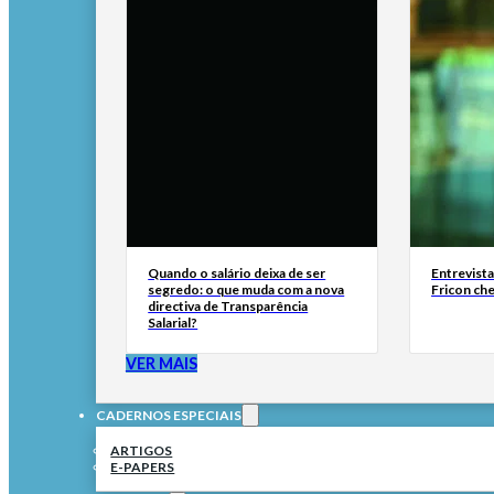
Quando o salário deixa de ser
Entrevist
segredo: o que muda com a nova
Fricon ch
directiva de Transparência
Salarial?
VER MAIS
CADERNOS ESPECIAIS
ARTIGOS
E-PAPERS