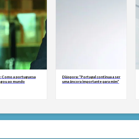
a: Como a portuguesa
Diáspora: “Portugal continua a ser
egou ao mundo
uma âncora importante para mim”