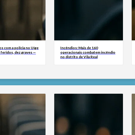
s com a polícia no Uíge
Incêndios: Mais de 160
 feridos, dez graves —
operacionais combatem incêndio
no distrito de Vila Real