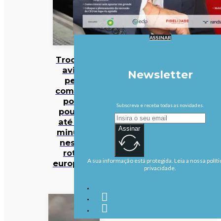
ASSINAR
Trocar o
avião
Newsletter
pelo
comboio
pode
Subscreva e receba todas as novidades.
poupar
até 140
Assinar
minutos
nestas
rotas
A sua informação está protegida. Leia a nossa políti
europeias
privacidade.