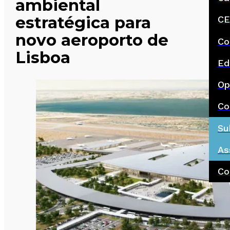
ambiental
estratégica para
CE
novo aeroporto de
Co
Lisboa
Ed
Op
Co
Su
As
Co