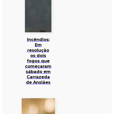
Incêndios:
Em
resolução
os dois
fogos que
começaram
sábado em
Carrazeda
de Ansiães