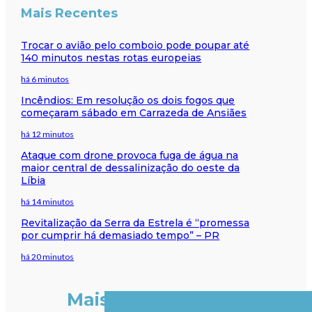
Mais Recentes
Trocar o avião pelo comboio pode poupar até
140 minutos nestas rotas europeias
há 6 minutos
Incêndios: Em resolução os dois fogos que
começaram sábado em Carrazeda de Ansiães
há 12 minutos
Ataque com drone provoca fuga de água na
maior central de dessalinização do oeste da
Líbia
há 14 minutos
Revitalização da Serra da Estrela é “promessa
por cumprir há demasiado tempo” – PR
há 20 minutos
Mais