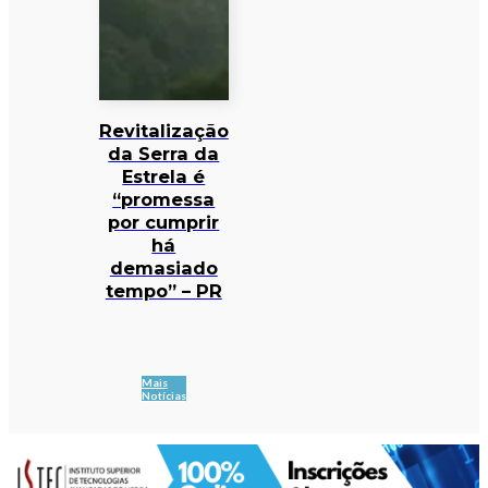
Revitalização
da Serra da
Estrela é
“promessa
por cumprir
há
demasiado
tempo” – PR
Mais
Notícias