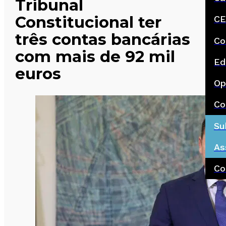
Tribunal
Constitucional ter
CE
três contas bancárias
Co
com mais de 92 mil
Ed
euros
Op
Co
Su
As
Co