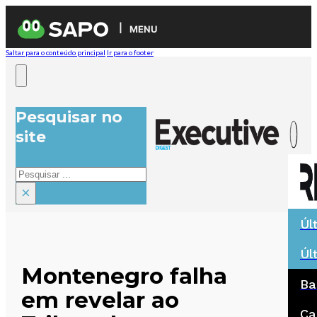
MENU
Saltar para o conteúdo principal
Ir para o footer
Pesquisar no
site
Pesquisar
×
Úl
Úl
Montenegro falha
Ba
em revelar ao
Ca