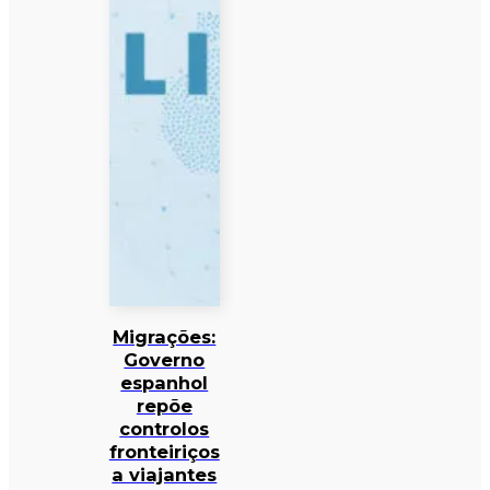
Migrações:
Governo
espanhol
repõe
controlos
fronteiriços
a viajantes