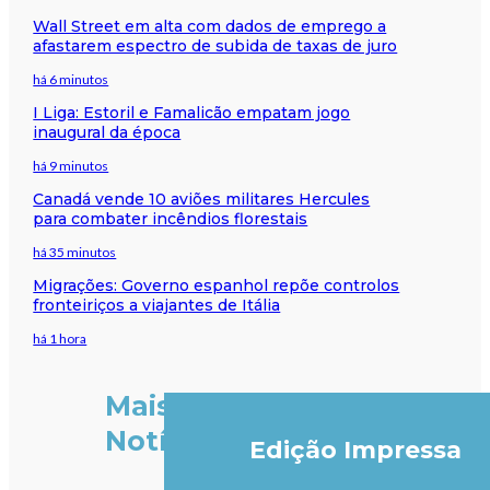
Wall Street em alta com dados de emprego a
afastarem espectro de subida de taxas de juro
há 6 minutos
I Liga: Estoril e Famalicão empatam jogo
inaugural da época
há 9 minutos
Canadá vende 10 aviões militares Hercules
para combater incêndios florestais
há 35 minutos
Migrações: Governo espanhol repõe controlos
fronteiriços a viajantes de Itália
há 1 hora
Mais
Notícias
Edição Impressa