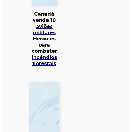
Canadá
vende 10
aviões
militares
Hercules
para
combater
incêndios
florestais