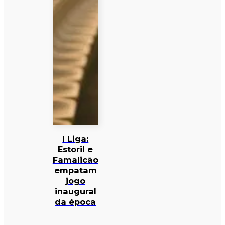
I Liga:
Estoril e
Famalicão
empatam
jogo
inaugural
da época