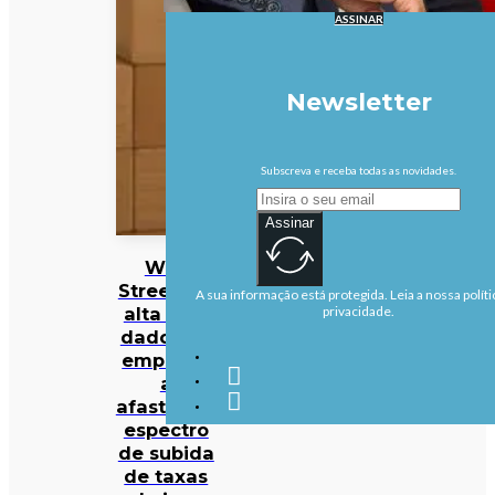
ASSINAR
Newsletter
Subscreva e receba todas as novidades.
Assinar
Wall
Street em
A sua informação está protegida. Leia a nossa políti
alta com
privacidade.
dados de
emprego
a
afastarem
espectro
de subida
de taxas