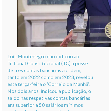
Luís Montenegro não indicou ao
Tribunal Constitucional (TC) a posse
de três contas bancárias à ordem,
tanto em 2022 como em 2023, revelou
esta terça-feira o ‘Correio da Manhã’.
Nos dois anos, indicou a publicação, o
saldo nas respetivas contas bancárias
era superior a 50 salários mínimos