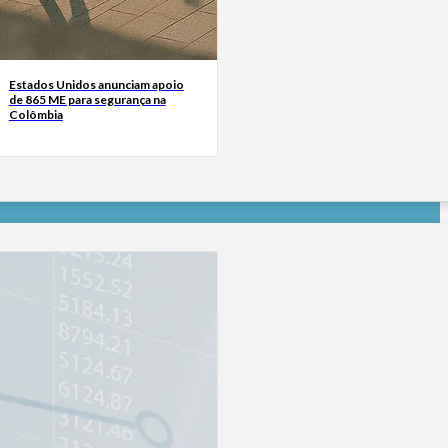
Estados Unidos anunciam apoio
de 865 ME para segurança na
Colômbia