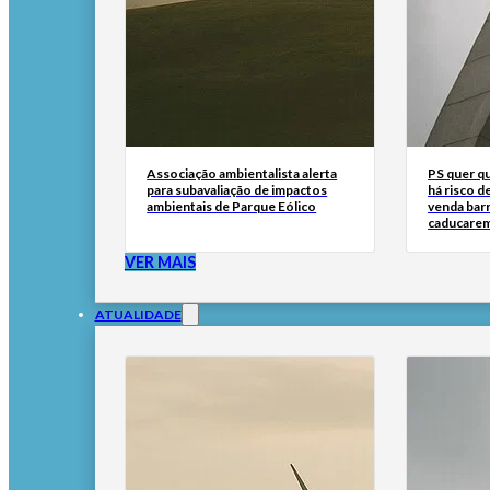
Associação ambientalista alerta
PS quer q
para subavaliação de impactos
há risco d
ambientais de Parque Eólico
venda bar
caducare
VER MAIS
ATUALIDADE