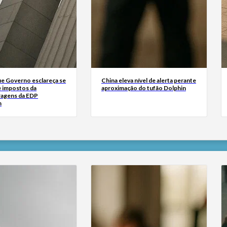
ue Governo esclareça se
China eleva nível de alerta perante
e impostos da
aproximação do tufão Dolphin
ragens da EDP
m