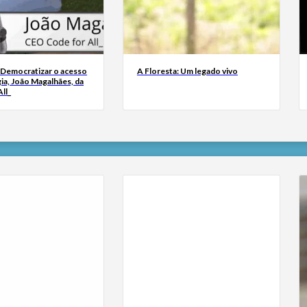
 Democratizar o acesso
A Floresta: Um legado vivo
ia, João Magalhães, da
ll_