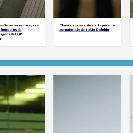
ue Governo esclareça se
China eleva nível de alerta perante
e impostos da
aproximação do tufão Dolphin
ragens da EDP
m