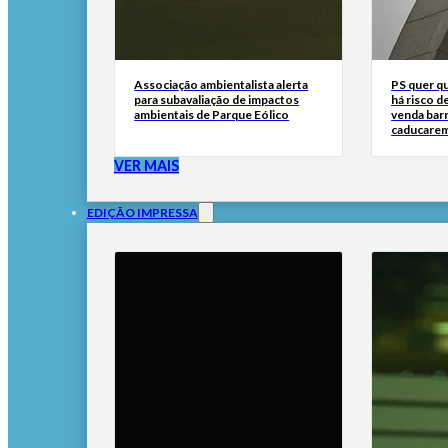
Associação ambientalista alerta
PS quer q
para subavaliação de impactos
há risco d
ambientais de Parque Eólico
venda bar
caducare
VER MAIS
EDIÇÃO IMPRESSA