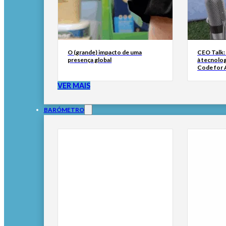
O (grande) impacto de uma
CEO Talk:
presença global
à tecnolog
Code for A
VER MAIS
BARÓMETRO