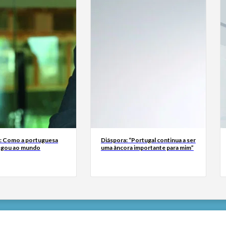
a: Como a portuguesa
Diáspora: “Portugal continua a ser
egou ao mundo
uma âncora importante para mim”