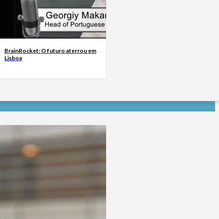
BrainRocket: O futuro aterrou em
Lisboa