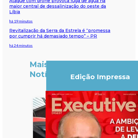
Ataque com drone provoca fuga de água na
maior central de dessalinização do oeste da
Líbia
há 19 minutos
Revitalização da Serra da Estrela é “promessa
por cumprir há demasiado tempo” – PR
há 24 minutos
Mais
Notícias
Edição Impressa