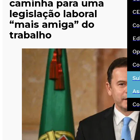
caminha para uma
legislação laboral
CE
“mais amiga” do
Co
trabalho
Ed
Op
Co
Su
As
Co