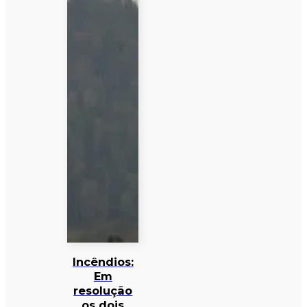
Incêndios:
Em
resolução
os dois