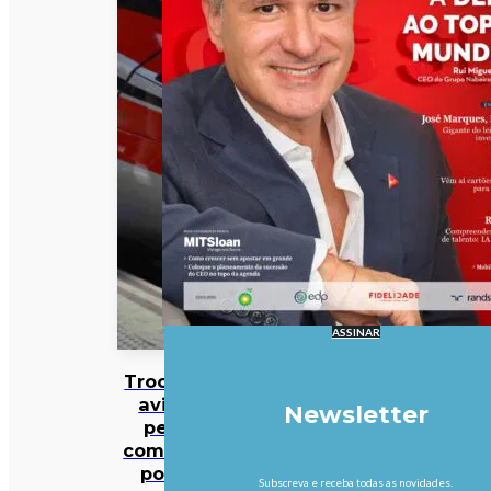
ASSINAR
Trocar o
avião
Newsletter
pelo
comboio
pode
Subscreva e receba todas as novidades.