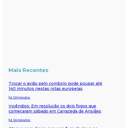
Mais Recentes
Trocar o avião pelo comboio pode poupar até
140 minutos nestas rotas europeias
há 10 minutos
Incêndios: Em resolução os dois fogos que
começaram sábado em Carrazeda de Ansiães
há 16 minutos