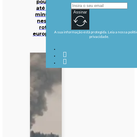
poupar
até 140
Assinar
minutos
nestas
rotas
A sua informação está protegida. Leia a nossa políti
europeias
privacidade.