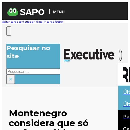
MENU
Saltar para o conteúdo principal
Ir para o footer
Pesquisar no
site
Pesquisar
×
Úl
Úl
Montenegro
Ba
considera que só
Ca