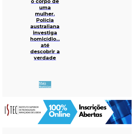
o corpo de
uma
mulher.
Polícia
australiana
investiga
homicídio…
até
descobrir a
verdade
Mais
Notícias