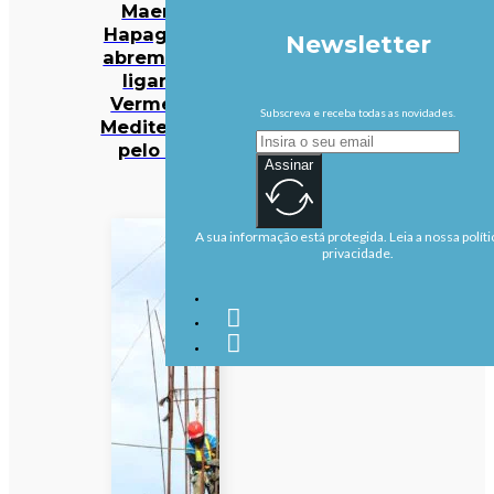
Maersk e
Hapag-Lloyd
Newsletter
abrem rota a
ligar Mar
Vermelho a
Subscreva e receba todas as novidades.
Mediterrâneo
pelo Suez
Assinar
A sua informação está protegida. Leia a nossa políti
privacidade.