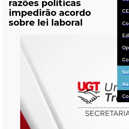
razões políticas
impedirão acordo
CE
sobre lei laboral
Co
Ed
Op
Co
Su
As
Co