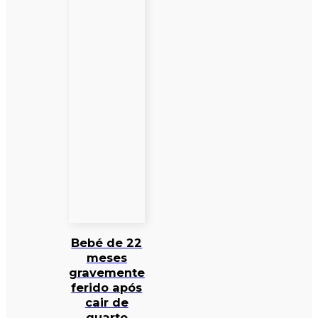
Bebé de 22
meses
gravemente
ferido após
cair de
quarto