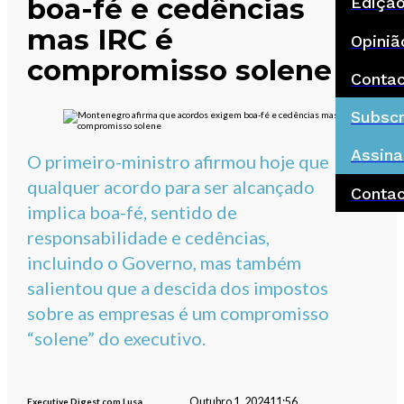
boa-fé e cedências
Ediçã
mas IRC é
Opiniã
compromisso solene
Conta
Subscr
Assina
O primeiro-ministro afirmou hoje que
qualquer acordo para ser alcançado
Conta
implica boa-fé, sentido de
responsabilidade e cedências,
incluindo o Governo, mas também
salientou que a descida dos impostos
sobre as empresas é um compromisso
“solene” do executivo.
Outubro 1, 2024
11:56
Executive Digest com Lusa