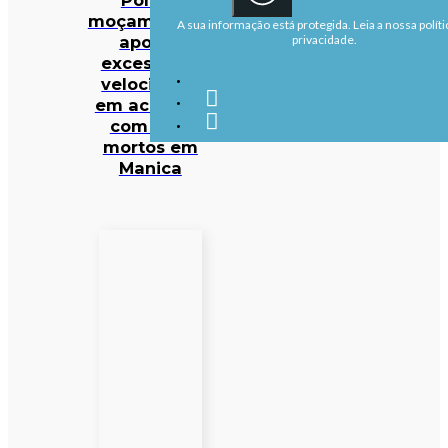
moçambicana
A sua informação está protegida. Leia a nossa políti
aponta
privacidade.
excesso de
velocidade
em acidente
com sete
mortos em
Manica