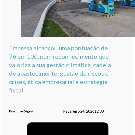
Empresa alcançou uma pontuação de
76 em 100, num reconhecimento que
valoriza a sua gestão climática, cadeia
de abastecimento, gestão de riscos e
crises, ética empresarial e estratégia
fiscal
Fevereiro 24, 2026
12:30
Executive Digest