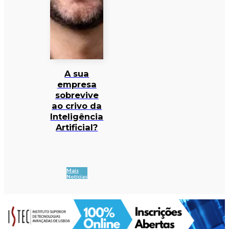
A sua
empresa
sobrevive
ao crivo da
Inteligência
Artificial?
Mais
Notícias