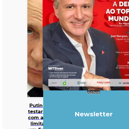
ASSINAR
Putin pode
testar NATO
Newsletter
com ataque
limitado a