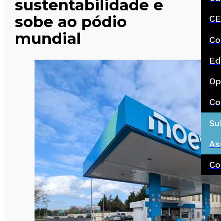
sustentabilidade e
sobe ao pódio
CE
mundial
Co
Ed
Op
Co
Su
As
Co