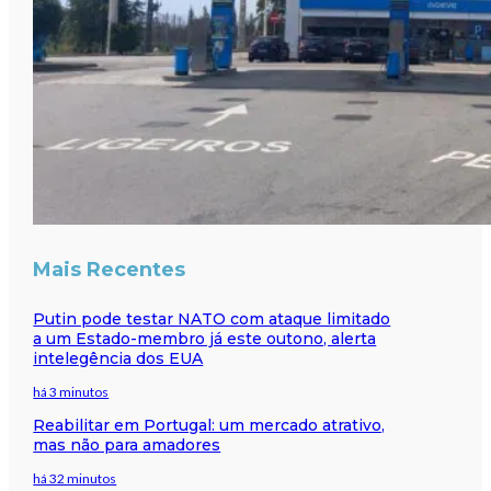
Mais Recentes
Putin pode testar NATO com ataque limitado
a um Estado-membro já este outono, alerta
intelegência dos EUA
há 3 minutos
Reabilitar em Portugal: um mercado atrativo,
mas não para amadores
há 32 minutos