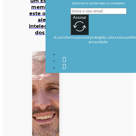
um Estado-
Subscreva e receba todas as novidades.
membro já
este outono,
Assinar
alerta
intelegência
dos EUA
A sua informação está protegida. Leia a nossa políti
privacidade.