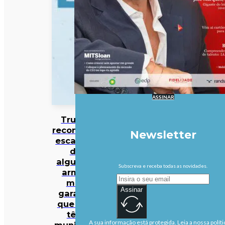
ASSINAR
Trump
reconhece
Newsletter
escassez
de
algumas
Subscreva e receba todas as novidades.
armas
mas
Assinar
garante
que EUA
têm
A sua informação está protegida. Leia a nossa políti
munições