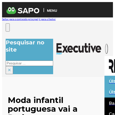
MENU
Saltar para o conteúdo principal
Ir para o footer
Pesquisar no
site
Pesquisar
×
Úl
Úl
Moda infantil
Ba
portuguesa vai a
Ca