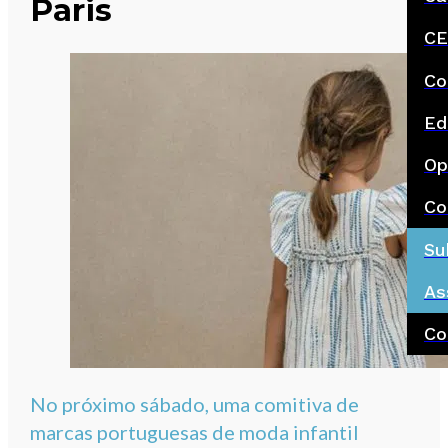
Paris
CE
Co
Ed
Op
Co
Su
As
Co
No próximo sábado, uma comitiva de
marcas portuguesas de moda infantil