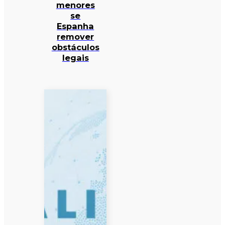
menores
se
Espanha
remover
obstáculos
legais