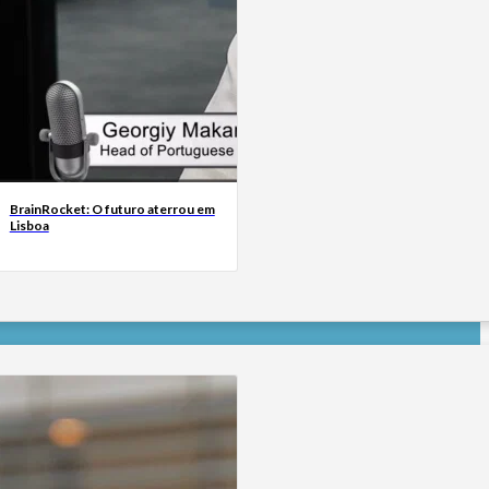
BrainRocket: O futuro aterrou em
Lisboa