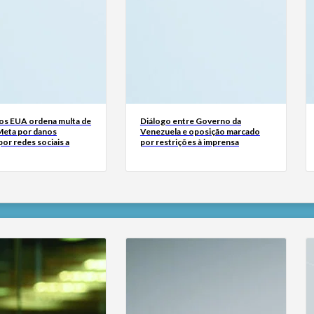
dos EUA ordena multa de
Diálogo entre Governo da
Meta por danos
Venezuela e oposição marcado
or redes sociais a
por restrições à imprensa