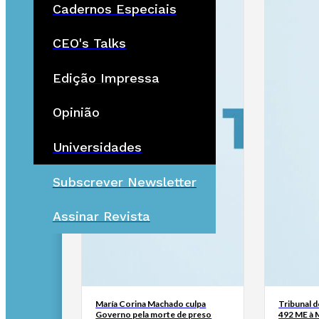
Cadernos Especiais
CEO's Talks
Edição Impressa
Opinião
Universidades
Subscrever Newsletter
Assinar Revista
María Corina Machado culpa
Tribunal 
Governo pela morte de preso
492 ME à 