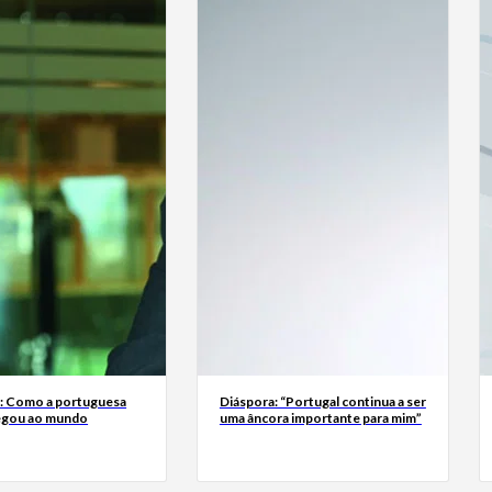
a: Como a portuguesa
Diáspora: “Portugal continua a ser
egou ao mundo
uma âncora importante para mim”