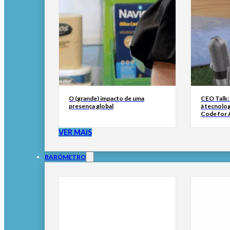
O (grande) impacto de uma
CEO Talk:
presença global
à tecnolog
Code for A
VER MAIS
BARÓMETRO