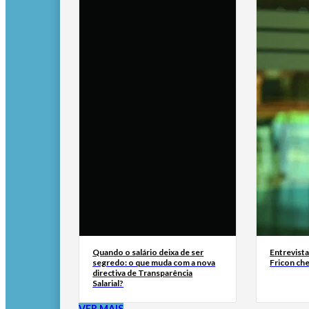
Quando o salário deixa de ser
Entrevist
segredo: o que muda com a nova
Fricon ch
directiva de Transparência
Salarial?
VER MAIS