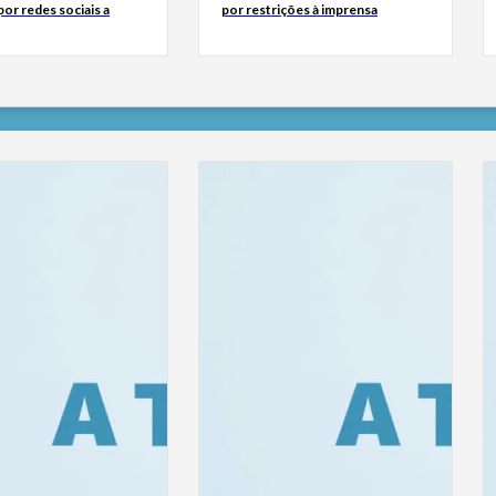
or redes sociais a
por restrições à imprensa