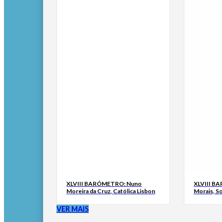
XLVIII BARÓMETRO: Nuno
XLVIII B
Moreira da Cruz, Católica Lisbon
Morais, S
VER MAIS