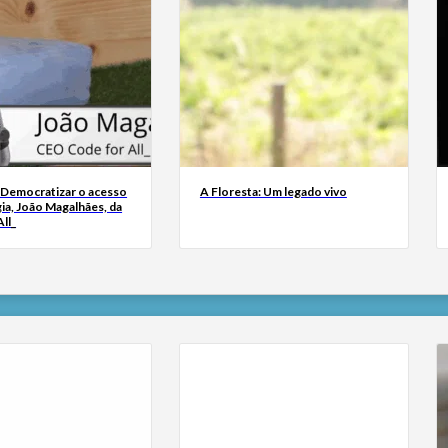
 Democratizar o acesso
A Floresta: Um legado vivo
ia, João Magalhães, da
ll_