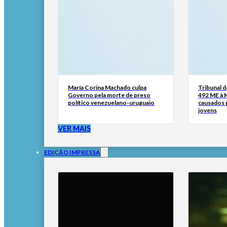
María Corina Machado culpa
Tribunal 
Governo pela morte de preso
492 ME à 
político venezuelano-uruguaio
causados p
jovens
VER MAIS
EDIÇÃO IMPRESSA