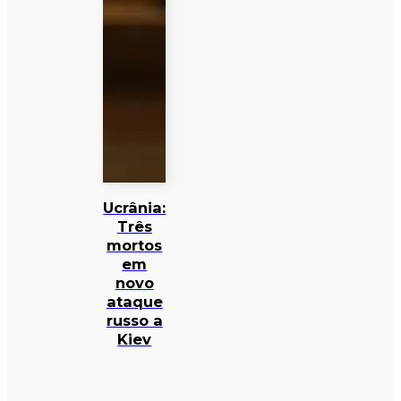
Ucrânia:
Três
mortos
em
novo
ataque
russo a
Kiev