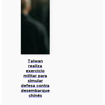
Taiwan
realiza
exercício
militar para
simular
defesa contra
desembarque
chinês