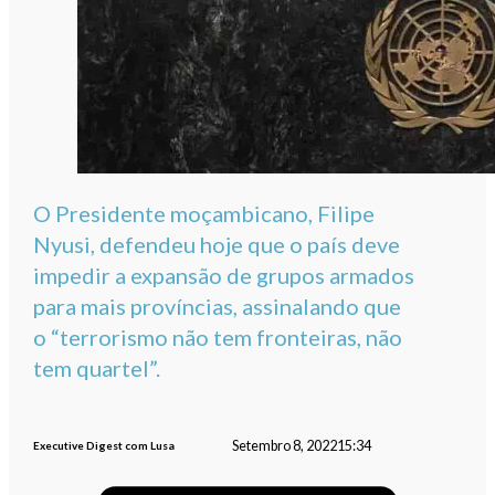
O Presidente moçambicano, Filipe
Nyusi, defendeu hoje que o país deve
impedir a expansão de grupos armados
para mais províncias, assinalando que
o “terrorismo não tem fronteiras, não
tem quartel”.
Setembro 8, 2022
15:34
Executive Digest com Lusa