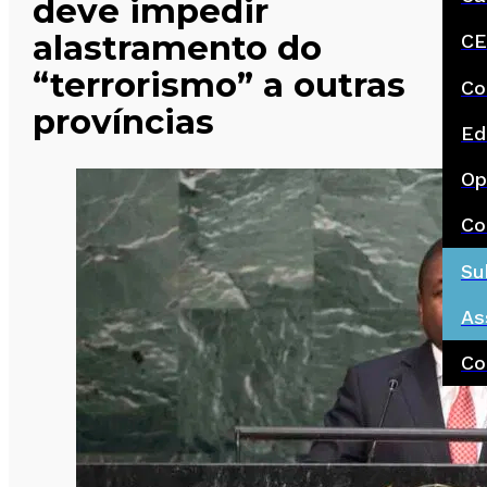
deve impedir
alastramento do
CE
“terrorismo” a outras
Co
províncias
Ed
Op
Co
Su
As
Co