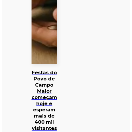
Festas do
Povo de
Campo
Maior
começam
hoje e
esperam
mais de
400 mil
visitantes