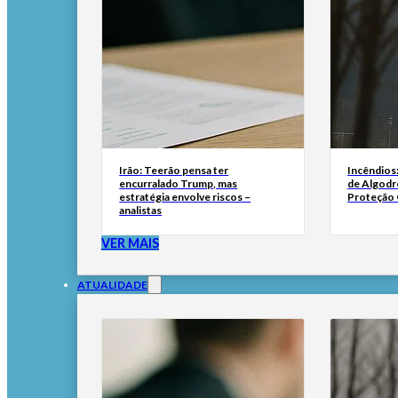
Irão: Teerão pensa ter
Incêndios
encurralado Trump, mas
de Algodr
estratégia envolve riscos –
Proteção C
analistas
VER MAIS
ATUALIDADE