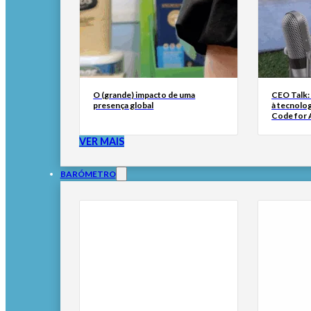
O (grande) impacto de uma
CEO Talk:
presença global
à tecnolog
Code for A
VER MAIS
BARÓMETRO