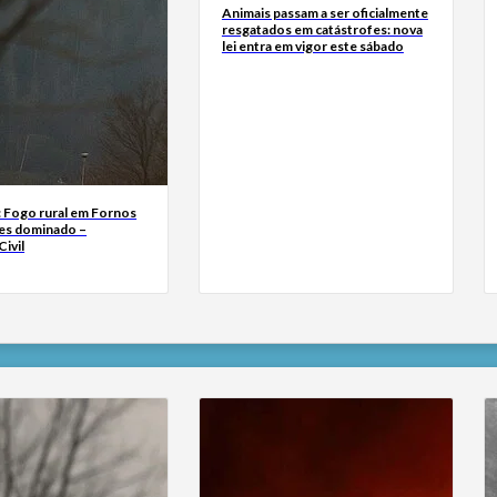
Animais passam a ser oficialmente
resgatados em catástrofes: nova
lei entra em vigor este sábado
: Fogo rural em Fornos
es dominado –
ivil