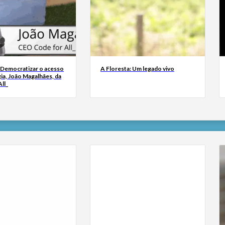
 Democratizar o acesso
A Floresta: Um legado vivo
ia, João Magalhães, da
ll_