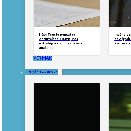
Irão: Teerão pensa ter
Incêndios
encurralado Trump, mas
de Algodr
estratégia envolve riscos –
Proteção C
analistas
VER MAIS
EDIÇÃO IMPRESSA