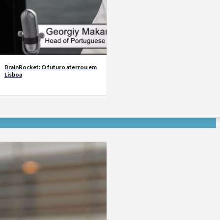
BrainRocket: O futuro aterrou em
Lisboa