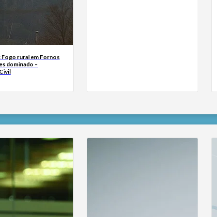
: Fogo rural em Fornos
es dominado –
ivil