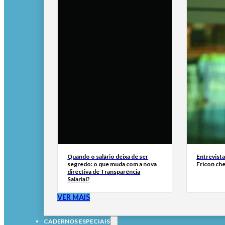
Quando o salário deixa de ser
Entrevist
segredo: o que muda com a nova
Fricon ch
directiva de Transparência
Salarial?
VER MAIS
CADERNOS ESPECIAIS