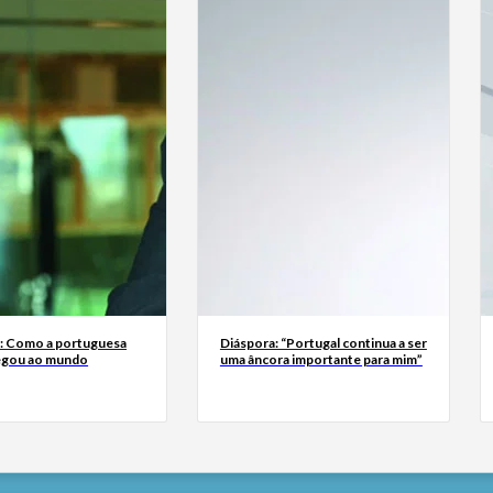
a: Como a portuguesa
Diáspora: “Portugal continua a ser
egou ao mundo
uma âncora importante para mim”